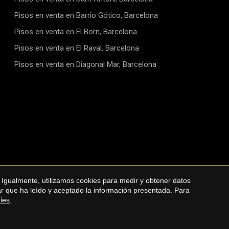
ESFCNT00000805600306025300000000000000000000000000007
Derecho a la Vivienda.
Pisos en venta en Barrio Gótico, Barcelona
Pisos en venta en El Born, Barcelona
Pisos en venta en El Raval, Barcelona
Pisos en venta en Diagonal Mar, Barcelona
 Igualmente, utilizamos cookies para medir y obtener datos
Política de cookies
mar que ha leído y aceptado la información presentada. Para
kies
.