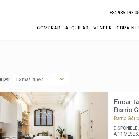
+34 935 193 0
COMPRAR
ALQUILAR
VENDER
OBRA NU
r por
Encantad
Barrio G
Barrio Góti
DISPONIBLE
A 11 MESES.
icar cookies