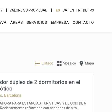
57
VALORE SU PROPIEDAD
ES
CA
EN
FR
DE
РУ
EVA
ÁREAS
SERVICIOS
EMPRESA
CONTACTO
Listado
Mosaico
Mapa
or dúplex de 2 dormitorios en el
ótico
co, Barcelona
 AHORA PARA ESTANCIAS TURÍSTICAS Y DE OCIO DE 6
Recientemente reformado con acabados de alta