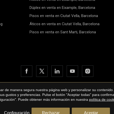
Barcelona.
mayo por el 
Dúplex en venta en Eixample, Barcelona
Pisos en venta en Ciutat Vella, Barcelona
og
Áticos en venta en Ciutat Vella, Barcelona
Pisos en venta en Sant Marti, Barcelona
onar de manera segura nuestra página web y personalizar su contenido.
bane International Real Estate
Aviso legal
Política de privacidad
 sus gustos y preferencias. Pulse el botón "Aceptar todas" para confir
by
iEstrategic
nfiguración". Puede obtener más información en nuestra
política de coo
Configuración
Rechazar
Aceptar