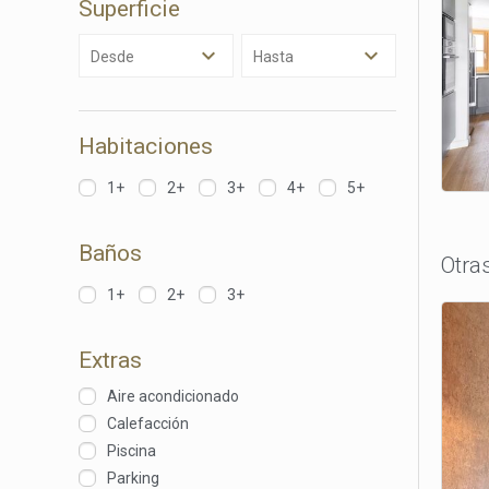
Superficie
eleccio
hábitos
en el si
Desde
Hasta
usuario
Habitaciones
1+
2+
3+
4+
5+
Baños
Otra
1+
2+
3+
Extras
Aire acondicionado
Calefacción
Piscina
Parking