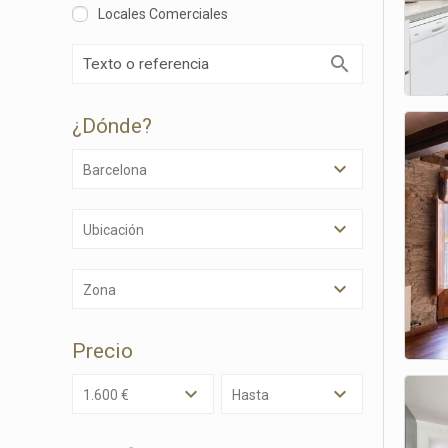
Locales Comerciales
Técnic
Este sit
mejorar
instala
¿dónde?
pudiend
deberá 
de la p
Barcelona
Analít
Ubicación
Permite
sitio we
medició
Zona
los usua
que hac
del usu
Precio
experie
1.600 €
Hasta
Market
Estas c