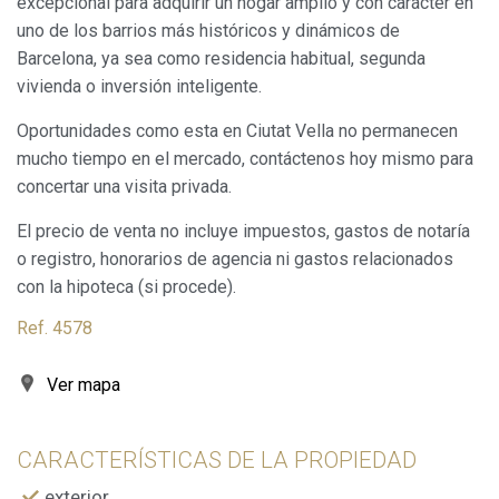
excepcional para adquirir un hogar amplio y con carácter en
uno de los barrios más históricos y dinámicos de
Barcelona, ya sea como residencia habitual, segunda
vivienda o inversión inteligente.
Modificar cookies
Oportunidades como esta en Ciutat Vella no permanecen
mucho tiempo en el mercado, contáctenos hoy mismo para
concertar una visita privada.
Siempre activas
Técnicas y funcionales
Este sitio web utiliza Cookies propias para recopilar
El precio de venta no incluye impuestos, gastos de notaría
información con la finalidad de mejorar nuestros servicios.
o registro, honorarios de agencia ni gastos relacionados
Si continua navegando, supone la aceptación de la
instalación de las mismas. El usuario tiene la posibilidad
con la hipoteca (si procede).
de configurar su navegador pudiendo, si así lo desea,
impedir que sean instaladas en su disco duro, aunque
Ref. 4578
deberá tener en cuenta que dicha acción podrá ocasionar
dificultades de navegación de la página web.
Ver mapa
Analíticas y personalización
Permiten realizar el seguimiento y análisis del
CARACTERÍSTICAS DE LA PROPIEDAD
comportamiento de los usuarios de este sitio web. La
información recogida mediante este tipo de cookies se
exterior
utiliza en la medición de la actividad de la web para la