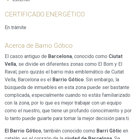
elaboración de perfiles de navegación de los usuarios con
el fin de introducir mejoras en función del análisis de los
CERTIFICADO ENERGÉTICO
datos de uso que hacen los usuarios del servicio. Permiten
guardar la información de preferencia del usuario para
mejorar la calidad de nuestros servicios y para ofrecer una
En trámite
mejor experiencia a través de productos recomendados.
Acerca de Barrio Gótico
Marketing y publicidad
El casco antiguo de
Barcelona
, conocido como
Ciutat
Estas cookies son utilizadas para almacenar información
sobre las preferencias y elecciones personales del usuario
Vella
, se divide en diferentes zonas como
El Born y El
a través de la observación continuada de sus hábitos de
navegación. Gracias a ellas, podemos conocer los hábitos
Raval, pero quizás el barrio más emblemático de Cuitat
de navegación en el sitio web y mostrar publicidad
Vella, Barcelona es el
Barrio Gótico
. Sin embargo, la
relacionada con el perfil de navegación del usuario.
búsqueda de inmuebles en esta zona puede ser bastante
complicada, especialmente cuando no estás familiarizado
con la zona, por lo que es mejor trabajar con un equipo
como el nuestro, que tiene un profundo conocimiento y por
lo tanto puede guiarte para tomar la mejor decisión para ti.
El Barrio Gótico
, también conocido como
Barri Gòtic
en
catalán, es el corazón de la
ciudad de Barcelona
. Se