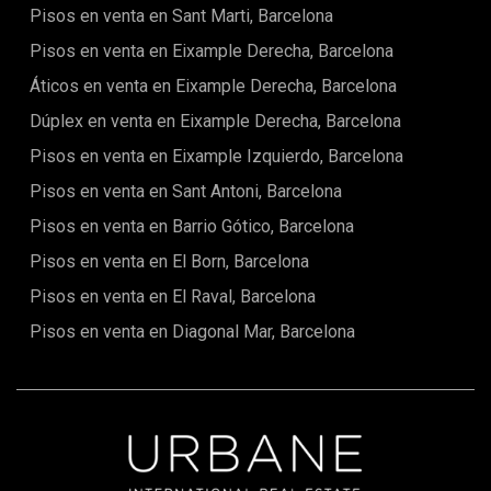
Pisos en venta en Sant Marti, Barcelona
a partir de mármol en bruto en una de las zonas más
inspiradoras de la ciudad.Carrer de Ferran es una de las
Pisos en venta en Eixample Derecha, Barcelona
calles más codiciadas de Ciutat Vella, conectando el Barrio
Gótico con la energía del centro de Barcelona. Vivir aquí
Áticos en venta en Eixample Derecha, Barcelona
significa estar rodeado de historia, cultura, boutiques
Dúplex en venta en Eixample Derecha, Barcelona
exclusivas, restaurantes reconocidos y el encanto
inconfundible del casco antiguo, a pocos pasos de Plaça
Pisos en venta en Eixample Izquierdo, Barcelona
Sant Jaume, Las Ramblas, el mar y excelentes conexiones
de transporte.Esto es mucho más que un apartamento: es
Pisos en venta en Sant Antoni, Barcelona
una inversión en ubicación, estilo de vida y potencial. Una
Pisos en venta en Barrio Gótico, Barcelona
oportunidad excepcional para reinventar un espacio,
aportar un gran valor añadido y adquirir una propiedad
Pisos en venta en El Born, Barcelona
verdaderamente especial con terraza en pleno centro de
Barcelona.El precio de venta no incluye impuestos, gastos
Pisos en venta en El Raval, Barcelona
de notaría o registro, honorarios de agencia ni gastos
relacionados con la hipoteca (si procede).
Pisos en venta en Diagonal Mar, Barcelona