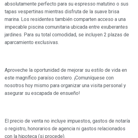
absolutamente perfecto para su espresso matutino o sus
el fin de introducir mejoras en función del análisis de los
datos de uso que hacen los usuarios del servicio. Permiten
tapas vespertinas mientras disfruta de la suave brisa
guardar la información de preferencia del usuario para
marina. Los residentes también comparten acceso a una
mejorar la calidad de nuestros servicios y para ofrecer una
mejor experiencia a través de productos recomendados.
impecable piscina comunitaria ubicada entre exuberantes
jardines. Para su total comodidad, se incluyen
2 plazas de
Marketing y publicidad
aparcamiento
exclusivas.
Estas cookies son utilizadas para almacenar información
sobre las preferencias y elecciones personales del usuario
a través de la observación continuada de sus hábitos de
navegación. Gracias a ellas, podemos conocer los hábitos
Aproveche la oportunidad de mejorar su estilo de vida en
de navegación en el sitio web y mostrar publicidad
relacionada con el perfil de navegación del usuario.
este magnífico paraíso costero. ¡Comuníquese con
nosotros hoy mismo para organizar una visita personal y
asegurar su escapada de ensueño!
El precio de venta no incluye impuestos, gastos de notaría
o registro, honorarios de agencia ni gastos relacionados
con la hipoteca (si procede).