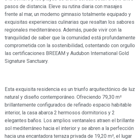
pasos de distancia. Eleve su rutina diaria con masajes
frente al mar, un moderno gimnasio totalmente equipado y
exquisitas experiencias culinarias que resaltan los sabores
Modificar cookies
regionales mediterráneos. Además, puede vivir con la
tranquilidad de saber que la comunidad está profundamente
comprometida con la sostenibilidad, ostentando con orgullo
Siempre activas
Técnicas y funcionales
las certificaciones BREEAM y Audubon International Gold
Este sitio web utiliza Cookies propias para recopilar
Signature Sanctuary.
información con la finalidad de mejorar nuestros servicios.
Si continua navegando, supone la aceptación de la
instalación de las mismas. El usuario tiene la posibilidad
de configurar su navegador pudiendo, si así lo desea,
impedir que sean instaladas en su disco duro, aunque
deberá tener en cuenta que dicha acción podrá ocasionar
Esta exquisita residencia es un triunfo arquitectónico de luz
dificultades de navegación de la página web.
natural y diseño contemporáneo. Ofreciendo
79,30 m²
brillantemente configurados de refinado espacio habitable
Analíticas y personalización
interior, la casa abarca
2 hermosos dormitorios
y
2
Permiten realizar el seguimiento y análisis del
elegantes baños
. Los amplios ventanales atraen el brillante
comportamiento de los usuarios de este sitio web. La
sol mediterráneo hacia el interior y se abren a la perfección
información recogida mediante este tipo de cookies se
utiliza en la medición de la actividad de la web para la
hacia una encantadora
terraza privada de 19,20 m²
, el lugar
elaboración de perfiles de navegación de los usuarios con