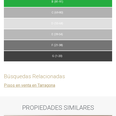
B (81-91)
C (69-80)
D (55-68)
E (39-54)
F (21-38)
G (1-20)
Búsquedas Relacionadas
Pisos en venta en Tarragona
PROPIEDADES SIMILARES