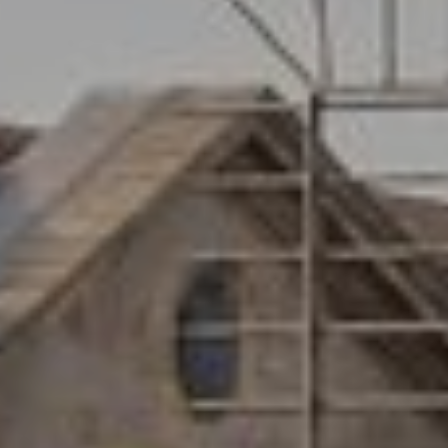
instalación de las mismas. El usuario tiene la posibilidad
de configurar su navegador pudiendo, si así lo desea,
impedir que sean instaladas en su disco duro, aunque
deberá tener en cuenta que dicha acción podrá ocasionar
dificultades de navegación de la página web.
Analíticas y personalización
Permiten realizar el seguimiento y análisis del
comportamiento de los usuarios de este sitio web. La
información recogida mediante este tipo de cookies se
utiliza en la medición de la actividad de la web para la
elaboración de perfiles de navegación de los usuarios con
el fin de introducir mejoras en función del análisis de los
datos de uso que hacen los usuarios del servicio. Permiten
guardar la información de preferencia del usuario para
mejorar la calidad de nuestros servicios y para ofrecer una
mejor experiencia a través de productos recomendados.
Marketing y publicidad
Estas cookies son utilizadas para almacenar información
sobre las preferencias y elecciones personales del usuario
a través de la observación continuada de sus hábitos de
navegación. Gracias a ellas, podemos conocer los hábitos