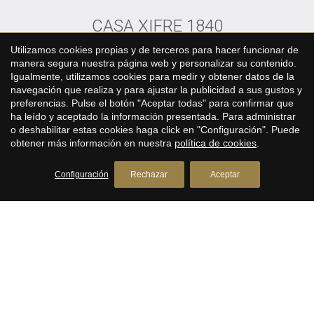
CASA XIFRE 1840
Utilizamos cookies propias y de terceros para hacer funcionar de
manera segura nuestra página web y personalizar su contenido.
Igualmente, utilizamos cookies para medir y obtener datos de la
navegación que realiza y para ajustar la publicidad a sus gustos y
preferencias. Pulse el botón "Aceptar todas" para confirmar que
ha leído y aceptado la información presentada. Para administrar
o deshabilitar estas cookies haga click en "Configuración". Puede
obtener más información en nuestra
política de cookies
.
Configuración
Rechazar
Aceptar
Apartamento de lujo en edificio histórico
con piscina en la azotea y vistas al mar
en el centro de Barcelona
El Born, Barcelona