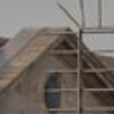
Informationen zu sammeln, um unsere Dienste zu
verbessern. Wenn Sie weiter surfen, akzeptieren Sie deren
Installation. Der Benutzer hat die Möglichkeit, seinen
Browser zu konfigurieren und auf Wunsch zu verhindern,
dass er auf seiner Festplatte installiert wird, obwohl er
bedenken muss, dass dies zu Schwierigkeiten beim
Navigieren auf der Website führen kann.
Analytik und Anpassung
Sie ermöglichen die Beobachtung und Analyse des
Verhaltens der Nutzer dieser Website. Die durch diese Art
von Cookies gesammelten Informationen werden
verwendet, um die Aktivität des Webs zu messen, um
Benutzernavigationsprofile zu erstellen, um basierend auf
der Analyse der Nutzungsdaten der Benutzer des Dienstes
Verbesserungen einzuführen. Sie ermöglichen es uns, die
Präferenzinformationen des Benutzers zu speichern, um
die Qualität unserer Dienstleistungen zu verbessern und
durch empfohlene Produkte ein besseres Erlebnis zu
bieten.
Marketing und Publizität
Diese Cookies werden verwendet, um Informationen über
die Präferenzen und persönlichen Entscheidungen des