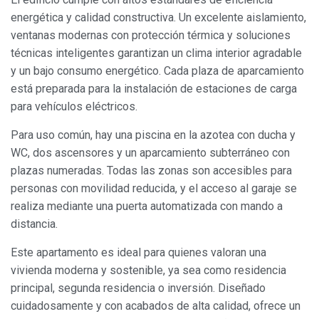
Modificar cookies
energética y calidad constructiva. Un excelente aislamiento,
ventanas modernas con protección térmica y soluciones
técnicas inteligentes garantizan un clima interior agradable
Siempre activas
Técnicas y funcionales
y un bajo consumo energético. Cada plaza de aparcamiento
Este sitio web utiliza Cookies propias para recopilar
está preparada para la instalación de estaciones de carga
información con la finalidad de mejorar nuestros servicios.
Si continua navegando, supone la aceptación de la
para vehículos eléctricos.
instalación de las mismas. El usuario tiene la posibilidad
de configurar su navegador pudiendo, si así lo desea,
Para uso común, hay una piscina en la azotea con ducha y
impedir que sean instaladas en su disco duro, aunque
deberá tener en cuenta que dicha acción podrá ocasionar
WC, dos ascensores y un aparcamiento subterráneo con
dificultades de navegación de la página web.
plazas numeradas. Todas las zonas son accesibles para
personas con movilidad reducida, y el acceso al garaje se
Analíticas y personalización
realiza mediante una puerta automatizada con mando a
Permiten realizar el seguimiento y análisis del
distancia.
comportamiento de los usuarios de este sitio web. La
información recogida mediante este tipo de cookies se
Este apartamento es ideal para quienes valoran una
utiliza en la medición de la actividad de la web para la
elaboración de perfiles de navegación de los usuarios con
vivienda moderna y sostenible, ya sea como residencia
el fin de introducir mejoras en función del análisis de los
principal, segunda residencia o inversión. Diseñado
datos de uso que hacen los usuarios del servicio. Permiten
guardar la información de preferencia del usuario para
cuidadosamente y con acabados de alta calidad, ofrece un
mejorar la calidad de nuestros servicios y para ofrecer una