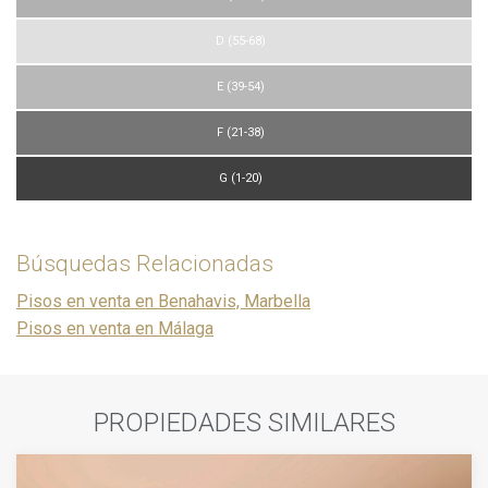
D (55-68)
E (39-54)
F (21-38)
G (1-20)
Búsquedas Relacionadas
Pisos en venta en Benahavis, Marbella
Pisos en venta en Málaga
PROPIEDADES SIMILARES