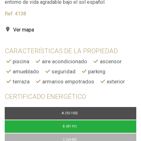
entorno de vida agradable bajo el sol español.
mejor experiencia a través de productos recomendados.
Ref. 4138
Marketing y publicidad
Estas cookies son utilizadas para almacenar información
Ver mapa
sobre las preferencias y elecciones personales del usuario
a través de la observación continuada de sus hábitos de
navegación. Gracias a ellas, podemos conocer los hábitos
de navegación en el sitio web y mostrar publicidad
CARACTERÍSTICAS DE LA PROPIEDAD
relacionada con el perfil de navegación del usuario.
piscina
aire acondicionado
ascensor
amueblado
seguridad
parking
terraza
armarios empotrados
exterior
CERTIFICADO ENERGÉTICO
A (92-100)
B (81-91)
C (69-80)