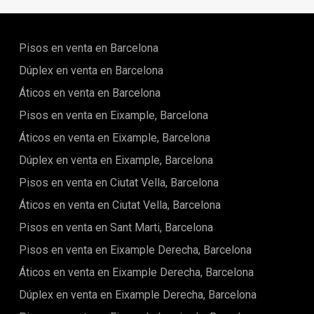
dormitorios y 2 baños ofrece espacios de vida luminosos.
Los residentes pueden disfrutar de una terraza amplia,
aparcamiento subterráneo con preinstalación para
vehículos eléctricos y un espacio de almacenamiento
Pisos en venta en Barcelona
privado. Vivienda segura con servicios exclusivos Esta
comunidad cerrada incluye jardines exuberantes, cuatro
Dúplex en venta en Barcelona
piscinas y servicios de conserjería para garantizar un
Áticos en venta en Barcelona
confort óptimo. Idealmente situada a solo 15 minutos de
Puerto Banús y San Pedro Alcántara, ofrece un fácil acceso
Pisos en venta en Eixample, Barcelona
a los aeropuertos de Málaga y Gibraltar. Cerca de
comodidades y atracciones A pocos minutos de las playas
Áticos en venta en Eixample, Barcelona
de Marbella, centros comerciales, escuelas internacionales
Dúplex en venta en Eixample, Barcelona
y prestigiosos campos de golf, esta residencia ofrece lo
mejor de ambos mundos: la tranquilidad de un entorno
Pisos en venta en Ciutat Vella, Barcelona
natural y la proximidad a las comodidades. El encantador
pueblo de Benahavís, conocido por sus restaurantes
Áticos en venta en Ciutat Vella, Barcelona
pintorescos, se encuentra a solo 5 minutos. Este entorno
Pisos en venta en Sant Marti, Barcelona
único de vida ofrece la oportunidad de residir bajo el sol
mediterráneo, rodeado de paisajes de golf y cerca de las
Pisos en venta en Eixample Derecha, Barcelona
playas más hermosas de España.
Áticos en venta en Eixample Derecha, Barcelona
Dúplex en venta en Eixample Derecha, Barcelona