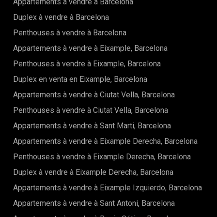
Appartements à vendre à Barcelona
transport public se trouvent à proximité immédiate, offrant
un équilibre parfait entre dynamisme urbain et tranquillité
Duplex à vendre à Barcelona
résidentielle.Il s'agit d'un logement haut de gamme prêt à
Penthouses à vendre à Barcelona
emménager, une opportunité rare de profiter du luxe
moderne dans un emplacement privilégié de
Appartements à vendre à Eixample, Barcelona
Barcelone.Informations réglementaires :Bien résidentiel
neuf achevé en 2024. Exclu du contrôle des loyers selon
Penthouses à vendre à Eixample, Barcelona
l'Indice de Référence National des Loyers. Les limitations de
Duplex en venta en Eixample, Barcelona
loyer ne s'appliquent pas, même dans les zones déclarées
comme marchés résidentiels sous tension, conformément
Appartements à vendre à Ciutat Vella, Barcelona
à la Loi 12/2023 du 24 mai relative au droit au logement.
Penthouses à vendre à Ciutat Vella, Barcelona
Appartements à vendre à Sant Marti, Barcelona
Appartements à vendre à Eixample Derecha, Barcelona
Penthouses à vendre à Eixample Derecha, Barcelona
Duplex à vendre à Eixample Derecha, Barcelona
Appartements à vendre à Eixample Izquierdo, Barcelona
Appartements à vendre à Sant Antoni, Barcelona