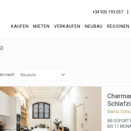
+34 935 193 057
KAUFEN
MIETEN
VERKAUFEN
NEUBAU
REGIONEN
na
ren nach
Charman
Schlafz
Barrio Góti
AB SOFORT 
BIS 11 MONA