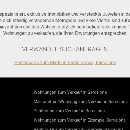
Zusammenkün
Badezimmer 
privaten Rüc
über ein ele
 spezialisiert, exklusive Immobilien und versteckte Juwelen in d
ausgerichtet
sowie eine g
Wohnung for
Fliesen, die
ne sich ständig verändernde Metropole und viele Viertel sind aufs
zeitlosen, m
schaffen.Int
nvestition und das Wohnen plötzlich sehr beliebt sein können. 
Bewohner pro
Homeoffice v
Wohnungen zu verkaufen, die Ihren Erwartungen entsprechen.
Gemeinschaft
Arbeitsberei
ausgestattet
einem ergono
Aufzüge, die
Designerbel
VERWANDTE SUCHANFRAGEN
Das Gebäude 
Arbeiten ode
gepflegte Um
Schritte von
Penthouses zum Miete in Barrio Gótico, Barcelona
unkomplizier
entfernt bef
lebendigsten
Lagen Barce
Umgebung be
kulturellen 
hervorragen
bietet sie d
umfassendes 
Verkehrsanbi
kulturelle E
unmittelbare
Wohnungen zum Verkauf in Barcelona
Verkehrsverb
zehn Gehminu
Maisonetten-Wohnung zum Verkauf in Barcelona
bieten die p
Immobilie is
Wohnen.Es ha
befristeten 
Penthouse zum Verkauf in Barcelona
Zuhause, das
Maklergebühr
einer erstkl
Designerwohn
Wohnungen zum Verkauf in Eixample, Barcelona
Informatione
bewohnen.Kon
Penthouse zum Verkauf in Eixample, Barcelona
Vom Mietpre