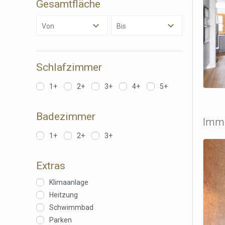
Gesamtfläche
persönl
seiner 
auf der
Von
Bis
anzeige
Schlafzimmer
1+
2+
3+
4+
5+
Badezimmer
Immo
1+
2+
3+
Extras
Klimaanlage
Heitzung
Schwimmbad
Parken