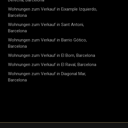
Derecha, Barcelona
um einen Besichtigungstermin zu vereinbaren und Ihr
renzungen gelten auch in als angespannt erklärten
se im Herzen Barcelonas zu
Wohnungen zum Verkauf in Eixample Izquierdo,
kten nicht, gemäß Gesetz 12/2023 vom 24. Mai über
FCNT00000805600306025300000000000000000000000000007
Barcelona
uf Wohnen.
Wohnungen zum Verkauf in Sant Antoni,
Barcelona
Wohnungen zum Verkauf in Barrio Gótico,
Barcelona
Wohnungen zum Verkauf in El Born, Barcelona
Wohnungen zum Verkauf in El Raval, Barcelona
Wohnungen zum Verkauf in Diagonal Mar,
Barcelona