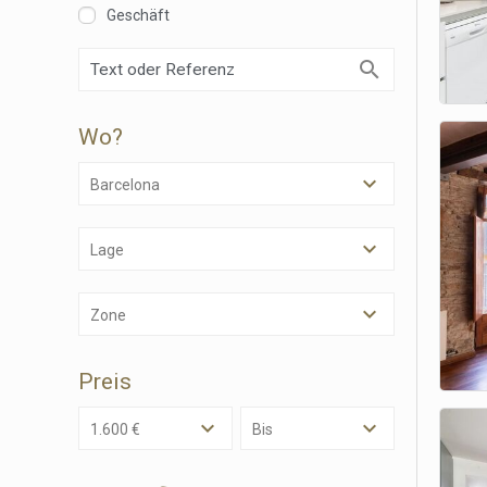
Cook
Geschäft
Techni
Diese W
Wo?
Dienste
Benutze
verhind
Barcelona
dass di
Analy
Lage
Sie erm
Website
verwend
Zone
erstell
Verbess
Benutze
Preis
durch e
1.600 €
Bis
Market
Diese C