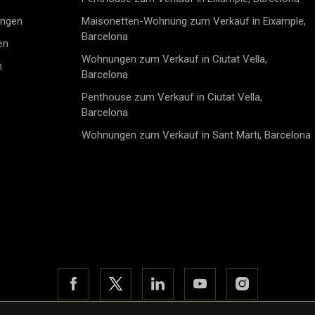
noch heute, 
Mietpreisbeg
neues Zuhau
ungen
Maisonetten-Wohnung zum Verkauf in Eixample,
Wohnungsmär
sichern.ES
Barcelona
das Recht a
en
Wohnungen zum Verkauf in Ciutat Vella,
n
Barcelona
Penthouse zum Verkauf in Ciutat Vella,
Barcelona
Wohnungen zum Verkauf in Sant Marti, Barcelona