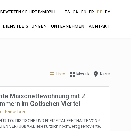
BEWERTEN SIE IHRE IMMOBILI
ES
CA
EN
FR
DE
РУ
DIENSTLEISTUNGEN
UNTERNEHMEN
KONTAKT
Liste
Mosaik
Karte
te Maisonettewohnung mit 2
immern im Gotischen Viertel
co, Barcelona
FÜR TOURISTISCHE UND FREIZEITAUFENTHALTE VON 6
TEN VERFÜGBAR.Diese kürzlich hochwertig renovierte,