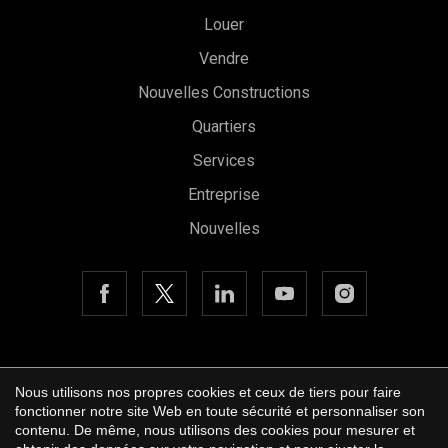
Louer
Vendre
Nouvelles Constructions
Quartiers
Services
Entreprise
Nouvelles
Copyright © 2026 Urbane International Real Estate
Nous utilisons nos propres cookies et ceux de tiers pour faire
Enregistrer les paramètres
Tout accepter
Avis légal
fonctionner notre site Web en toute sécurité et personnaliser son
contenu. De même, nous utilisons des cookies pour mesurer et
Politique de confidentialité