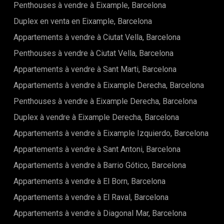
Penthouses à vendre à Eixample, Barcelona
cafés branchés. Vous y trouverez une grande variété de
boutiques haut de gamme, de galeries d'art, et de lieux de
Duplex en venta en Eixample, Barcelona
rencontre populaires, parfaits pour s'immerger dans la vie
locale.Le quartier est aussi un lieu de vie pratique, grâce à sa
Appartements à vendre à Ciutat Vella, Barcelona
proximité des transports publics, notamment des stations
Penthouses à vendre à Ciutat Vella, Barcelona
de métro et de bus, vous permettant de vous déplacer
facilement dans toute la ville. Vous serez à quelques pas de
Appartements à vendre à Sant Marti, Barcelona
l'emblématique Passeig de Gràcia, où se trouvent certaines
des œuvres architecturales les plus remarquables de la ville,
Appartements à vendre à Eixample Derecha, Barcelona
telles que la Casa Batlló et la Casa Milà de Gaudí.Enfin, grâce
à son atmosphère élégante et sa proximité avec le centre
Penthouses à vendre à Eixample Derecha, Barcelona
historique de Barcelone, l'Eixample reste l'un des quartiers
Duplex à vendre à Eixample Derecha, Barcelona
les plus prisés pour ceux qui cherchent à investir dans un
bien immobilier au cœur de la capitale catalane. Cet
Appartements à vendre à Eixample Izquierdo, Barcelona
appartement à Carrer de Roger de Llúria est idéalement
situé pour profiter pleinement de la ville, tout en bénéficiant
Appartements à vendre à Sant Antoni, Barcelona
de la tranquillité d'un espace privé et moderne.
Appartements à vendre à Barrio Gótico, Barcelona
Appartements à vendre à El Born, Barcelona
Appartements à vendre à El Raval, Barcelona
Appartements à vendre à Diagonal Mar, Barcelona