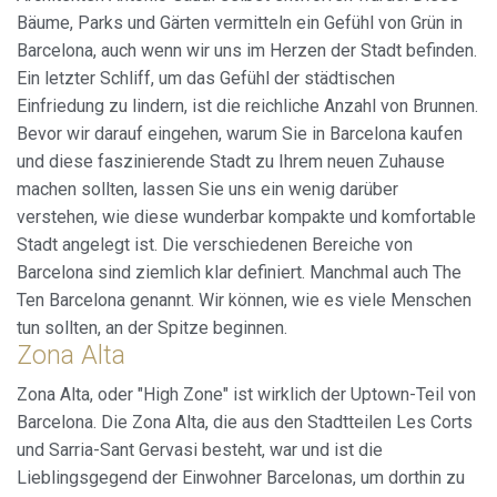
Sie ermöglichen die Beobachtung und Analyse des
Bäume, Parks und Gärten vermitteln ein Gefühl von Grün in
Verhaltens der Nutzer dieser Website. Die durch diese Art
Barcelona, auch wenn wir uns im Herzen der Stadt befinden.
von Cookies gesammelten Informationen werden
verwendet, um die Aktivität des Webs zu messen, um
Ein letzter Schliff, um das Gefühl der städtischen
Benutzernavigationsprofile zu erstellen, um basierend auf
Einfriedung zu lindern, ist die reichliche Anzahl von Brunnen.
der Analyse der Nutzungsdaten der Benutzer des Dienstes
Verbesserungen einzuführen. Sie ermöglichen es uns, die
Bevor wir darauf eingehen, warum Sie in Barcelona kaufen
Präferenzinformationen des Benutzers zu speichern, um
die Qualität unserer Dienstleistungen zu verbessern und
und diese faszinierende Stadt zu Ihrem neuen Zuhause
durch empfohlene Produkte ein besseres Erlebnis zu
machen sollten, lassen Sie uns ein wenig darüber
bieten.
verstehen, wie diese wunderbar kompakte und komfortable
Stadt angelegt ist. Die verschiedenen Bereiche von
Marketing und Publizität
Barcelona sind ziemlich klar definiert. Manchmal auch The
Diese Cookies werden verwendet, um Informationen über
Ten Barcelona genannt. Wir können, wie es viele Menschen
die Präferenzen und persönlichen Entscheidungen des
Benutzers durch die kontinuierliche Beobachtung seiner
tun sollten, an der Spitze beginnen.
Surfgewohnheiten zu speichern. Dank ihnen können wir
Zona Alta
die Surfgewohnheiten auf der Website kennen und
Werbung in Bezug auf das Surfprofil des Benutzers
Zona Alta, oder "High Zone" ist wirklich der Uptown-Teil von
anzeigen.
Barcelona. Die Zona Alta, die aus den Stadtteilen Les Corts
und Sarria-Sant Gervasi besteht, war und ist die
Lieblingsgegend der Einwohner Barcelonas, um dorthin zu