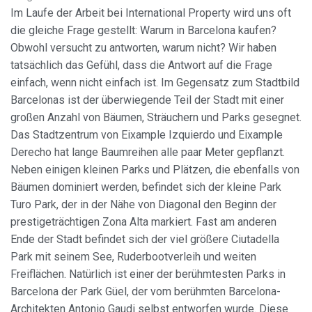
Im Laufe der Arbeit bei International Property wird uns oft
die gleiche Frage gestellt: Warum in Barcelona kaufen?
Obwohl versucht zu antworten, warum nicht? Wir haben
tatsächlich das Gefühl, dass die Antwort auf die Frage
einfach, wenn nicht einfach ist. Im Gegensatz zum Stadtbild
Barcelonas ist der überwiegende Teil der Stadt mit einer
Cookies ändern
großen Anzahl von Bäumen, Sträuchern und Parks gesegnet.
Das Stadtzentrum von Eixample Izquierdo und Eixample
Derecho hat lange Baumreihen alle paar Meter gepflanzt.
Immer aktiv
Technik und Funktional
Neben einigen kleinen Parks und Plätzen, die ebenfalls von
Diese Website verwendet eigene Cookies, um
Bäumen dominiert werden, befindet sich der kleine Park
Informationen zu sammeln, um unsere Dienste zu
Turo Park, der in der Nähe von Diagonal den Beginn der
verbessern. Wenn Sie weiter surfen, akzeptieren Sie deren
Installation. Der Benutzer hat die Möglichkeit, seinen
prestigeträchtigen Zona Alta markiert. Fast am anderen
Browser zu konfigurieren und auf Wunsch zu verhindern,
Ende der Stadt befindet sich der viel größere Ciutadella
dass er auf seiner Festplatte installiert wird, obwohl er
bedenken muss, dass dies zu Schwierigkeiten beim
Park mit seinem See, Ruderbootverleih und weiten
Navigieren auf der Website führen kann.
Freiflächen. Natürlich ist einer der berühmtesten Parks in
Barcelona der Park Güel, der vom berühmten Barcelona-
Analytik und Anpassung
Architekten Antonio Gaudi selbst entworfen wurde. Diese