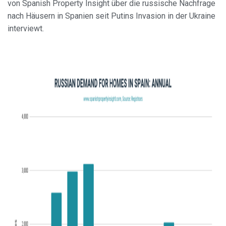
von Spanish Property Insight über die russische Nachfrage
nach Häusern in Spanien seit Putins Invasion in der Ukraine
interviewt.
Cookies ändern
Immer aktiv
Technik und Funktional
Diese Website verwendet eigene Cookies, um
Informationen zu sammeln, um unsere Dienste zu
verbessern. Wenn Sie weiter surfen, akzeptieren Sie deren
Installation. Der Benutzer hat die Möglichkeit, seinen
Browser zu konfigurieren und auf Wunsch zu verhindern,
dass er auf seiner Festplatte installiert wird, obwohl er