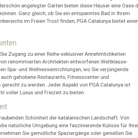
nderschön angelegter Gärten bieten diese Häuser eine Oase 
 können. Ganz gleich, ob Sie ein entspanntes Bad in Ihrem
nbereichs im Freien Trost finden, PGA Catalunya bietet eine
keiten
ie Zugang zu einer Reihe exklusiver Annehmlichkeiten
 von renommierten Architekten entworfenen Weltklasse-
ösen Spa- und Wellnesseinrichtungen, wo Sie verjüngende
 auch gehobene Restaurants, Fitnesscenter und
en gerecht zu werden. Jeder Aspekt von PGA Catalunya ist
il voller Luxus und Freizeit zu bieten.
eit
raubenden Schönheit der katalanischen Landschaft. Von
 die natürliche Umgebung eine faszinierende Kulisse für Ihre
unternehmen Sie gemütliche Spaziergänge oder genießen Sie