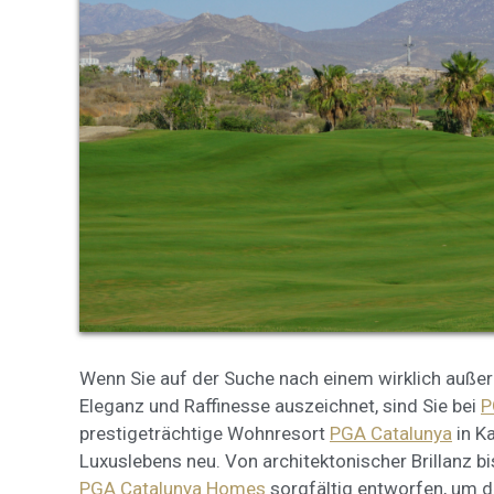
Cook
Techni
Diese W
Dienste
Benutze
verhind
dass di
Analy
Sie erm
Wenn Sie auf der Suche nach einem wirklich außer
Website
verwend
Eleganz und Raffinesse auszeichnet, sind Sie bei
P
erstell
prestigeträchtige Wohnresort
PGA Catalunya
in K
Verbess
Benutze
Luxuslebens neu. Von architektonischer Brillanz b
durch e
PGA Catalunya Homes
sorgfältig entworfen, um d