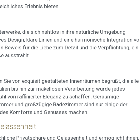
ichliches Erlebnis bieten.
ing und Publizität
ookies werden verwendet, um Informationen über die Präferenzen und
ichen Entscheidungen des Benutzers durch die kontinuierliche Beobac
Surfgewohnheiten zu speichern. Dank ihnen können wir die Surfgewohn
rwerke, die sich nahtlos in ihre natürliche Umgebung
 Website kennen und Werbung in Bezug auf das Surfprofil des Benutze
ves Design, klare Linien und eine harmonische Integration vo
n.
 Beweis für die Liebe zum Detail und die Verpflichtung, ein
Konfiguration speichern
Alle akzeptieren
e ausstrahlt.
Sie von exquisit gestalteten Innenräumen begrüßt, die alle
alien bis hin zur makellosen Verarbeitung wurde jedes
hl von raffinierter Eleganz zu schaffen. Geräumige
immer und großzügige Badezimmer sind nur einige der
se des Komforts und Genusses machen.
Gelassenheit
hliche Privatsphäre und Gelassenheit und ermöglicht ihnen,