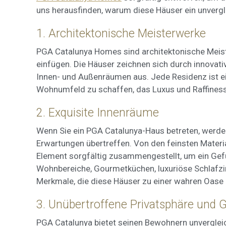
uns herausfinden, warum diese Häuser ein unvergle
Market
1. Architektonische Meisterwerke
Diese C
persönl
seiner 
PGA Catalunya Homes sind architektonische Meiste
auf der
einfügen. Die Häuser zeichnen sich durch innovati
anzeige
Innen- und Außenräumen aus. Jede Residenz ist ein
Wohnumfeld zu schaffen, das Luxus und Raffiness
2. Exquisite Innenräume
Wenn Sie ein PGA Catalunya-Haus betreten, werden 
Erwartungen übertreffen. Von den feinsten Materi
Element sorgfältig zusammengestellt, um ein Gefü
Wohnbereiche, Gourmetküchen, luxuriöse Schlafz
Merkmale, die diese Häuser zu einer wahren Oa
3. Unübertroffene Privatsphäre und 
PGA Catalunya bietet seinen Bewohnern unvergleic