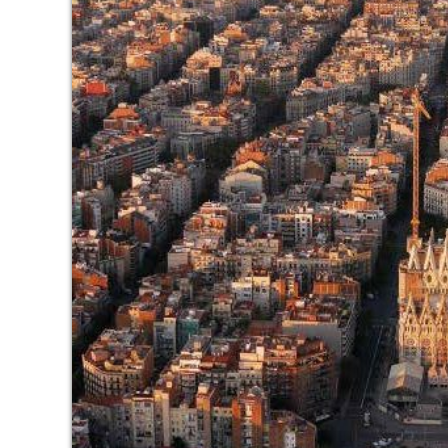
Cook
Techni
Diese W
Dienste
Benutze
verhind
dass di