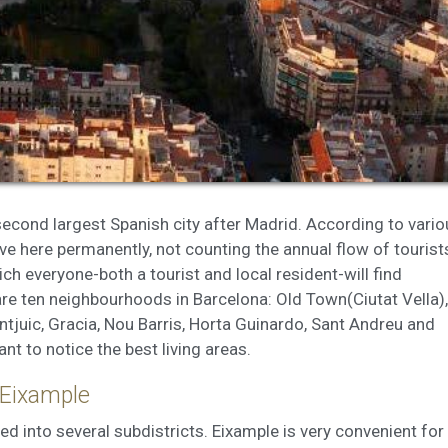
tik und Anpassung
öglichen die Beobachtung und Analyse des Verhaltens der Nutzer dies
. Die durch diese Art von Cookies gesammelten Informationen werden
et, um die Aktivität des Webs zu messen, um Benutzernavigationsprofi
en, um basierend auf der Analyse der Nutzungsdaten der Benutzer des 
erungen einzuführen. Sie ermöglichen es uns, die Präferenzinformati
rs zu speichern, um die Qualität unserer Dienstleistungen zu verbesse
mpfohlene Produkte ein besseres Erlebnis zu bieten.
ing und Publizität
 second largest Spanish city after Madrid. According to vari
ookies werden verwendet, um Informationen über die Präferenzen und
ve here permanently, not counting the annual flow of tourist
ichen Entscheidungen des Benutzers durch die kontinuierliche Beobac
Surfgewohnheiten zu speichern. Dank ihnen können wir die Surfgewohn
ich everyone-both a tourist and local resident-will find
 Website kennen und Werbung in Bezug auf das Surfprofil des Benutze
are ten neighbourhoods in Barcelona: Old Town(Ciutat Vella),
n.
ntjuic, Gracia, Nou Barris, Horta Guinardo, Sant Andreu and
Konfiguration speichern
Alle akzeptieren
nt to notice the best living areas.
Eixample
ded into several subdistricts. Eixample is very convenient for