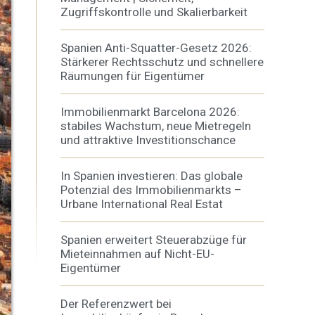
Zugriffskontrolle und Skalierbarkeit
Spanien Anti-Squatter-Gesetz 2026:
Stärkerer Rechtsschutz und schnellere
Räumungen für Eigentümer
Immobilienmarkt Barcelona 2026:
stabiles Wachstum, neue Mietregeln
und attraktive Investitionschance
In Spanien investieren: Das globale
Potenzial des Immobilienmarkts –
Urbane International Real Estat
er aktiv
Spanien erweitert Steuerabzüge für
 unsere
Mieteinnahmen auf Nicht-EU-
ion. Der
Eigentümer
 zu
muss,
Der Referenzwert bei