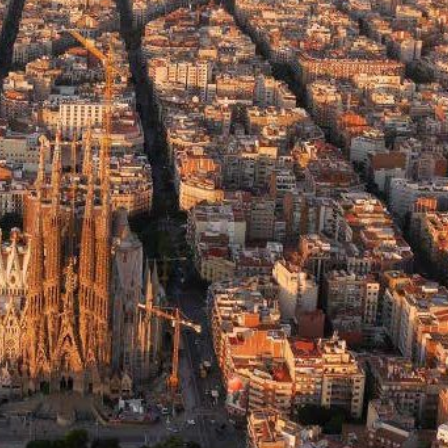
ies ändern
k und Funktional
Imm
ebsite verwendet eigene Cookies, um Informationen zu sammeln, um
 zu verbessern. Wenn Sie weiter surfen, akzeptieren Sie deren Installat
r hat die Möglichkeit, seinen Browser zu konfigurieren und auf Wunsch
ern, dass er auf seiner Festplatte installiert wird, obwohl er bedenken 
es zu Schwierigkeiten beim Navigieren auf der Website führen kann.