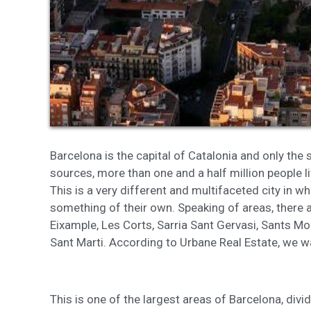
Analy
Sie erm
Website
verwend
erstell
Verbess
Benutze
durch e
Market
Barcelona is the capital of Catalonia and only the
Diese C
sources, more than one and a half million people li
persönl
seiner 
This is a very different and multifaceted city in wh
auf der
something of their own. Speaking of areas, there 
anzeige
Eixample, Les Corts, Sarria Sant Gervasi, Sants Mo
Sant Marti. According to Urbane Real Estate, we wa
This is one of the largest areas of Barcelona, divi