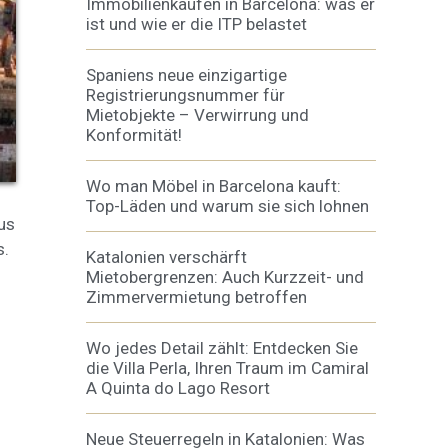
Immobilienkäufen in Barcelona: was er
ist und wie er die ITP belastet
er
Spaniens neue einzigartige
le zu
Registrierungsnummer für
Dienstes
Mietobjekte – Verwirrung und
onen des
rn und
Konformität!
Wo man Möbel in Barcelona kauft:
Top-Läden und warum sie sich lohnen
ous
s.
htung
Katalonien verschärft
heiten
Mietobergrenzen: Auch Kurzzeit- und
rs
Zimmervermietung betroffen
Wo jedes Detail zählt: Entdecken Sie
die Villa Perla, Ihren Traum im Camiral
A Quinta do Lago Resort
Neue Steuerregeln in Katalonien: Was