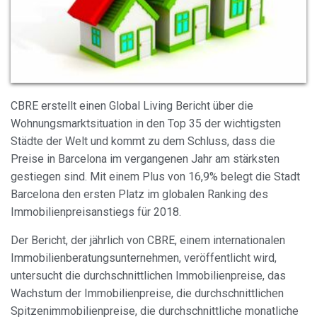
Cookies ändern
CBRE erstellt einen Global Living Bericht über die
Wohnungsmarktsituation in den Top 35 der wichtigsten
Immer aktiv
Technik und Funktional
Städte der Welt und kommt zu dem Schluss, dass die
Preise in Barcelona im vergangenen Jahr am stärksten
Diese Website verwendet eigene Cookies, um
Informationen zu sammeln, um unsere Dienste zu
gestiegen sind. Mit einem Plus von 16,9% belegt die Stadt
verbessern. Wenn Sie weiter surfen, akzeptieren Sie deren
Barcelona den ersten Platz im globalen Ranking des
Installation. Der Benutzer hat die Möglichkeit, seinen
Browser zu konfigurieren und auf Wunsch zu verhindern,
Immobilienpreisanstiegs für 2018.
dass er auf seiner Festplatte installiert wird, obwohl er
bedenken muss, dass dies zu Schwierigkeiten beim
Der Bericht, der jährlich von CBRE, einem internationalen
Navigieren auf der Website führen kann.
Immobilienberatungsunternehmen, veröffentlicht wird,
untersucht die durchschnittlichen Immobilienpreise, das
Analytik und Anpassung
Wachstum der Immobilienpreise, die durchschnittlichen
Sie ermöglichen die Beobachtung und Analyse des
Spitzenimmobilienpreise, die durchschnittliche monatliche
Verhaltens der Nutzer dieser Website. Die durch diese Art