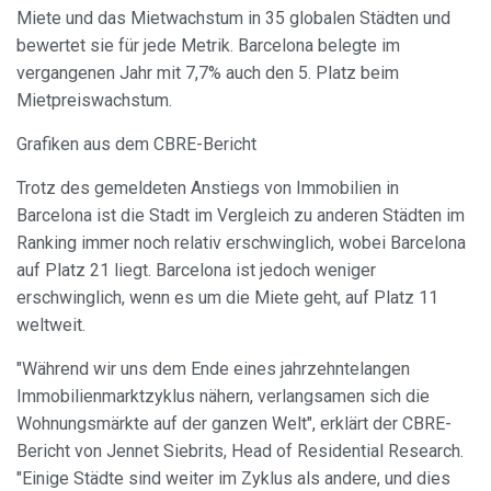
von Cookies gesammelten Informationen werden
Miete und das Mietwachstum in 35 globalen Städten und
verwendet, um die Aktivität des Webs zu messen, um
bewertet sie für jede Metrik. Barcelona belegte im
Benutzernavigationsprofile zu erstellen, um basierend auf
der Analyse der Nutzungsdaten der Benutzer des Dienstes
vergangenen Jahr mit 7,7% auch den 5. Platz beim
Verbesserungen einzuführen. Sie ermöglichen es uns, die
Mietpreiswachstum.
Präferenzinformationen des Benutzers zu speichern, um
die Qualität unserer Dienstleistungen zu verbessern und
durch empfohlene Produkte ein besseres Erlebnis zu
Grafiken aus dem CBRE-Bericht
bieten.
Trotz des gemeldeten Anstiegs von Immobilien in
Marketing und Publizität
Barcelona ist die Stadt im Vergleich zu anderen Städten im
Ranking immer noch relativ erschwinglich, wobei Barcelona
Diese Cookies werden verwendet, um Informationen über
die Präferenzen und persönlichen Entscheidungen des
auf Platz 21 liegt. Barcelona ist jedoch weniger
Benutzers durch die kontinuierliche Beobachtung seiner
erschwinglich, wenn es um die Miete geht, auf Platz 11
Surfgewohnheiten zu speichern. Dank ihnen können wir
die Surfgewohnheiten auf der Website kennen und
weltweit.
Werbung in Bezug auf das Surfprofil des Benutzers
anzeigen.
"Während wir uns dem Ende eines jahrzehntelangen
Immobilienmarktzyklus nähern, verlangsamen sich die
Wohnungsmärkte auf der ganzen Welt", erklärt der CBRE-
Bericht von Jennet Siebrits, Head of Residential Research.
"Einige Städte sind weiter im Zyklus als andere, und dies