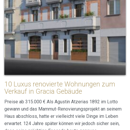
Cookies ändern
Immer aktiv
Technik und Funktional
10 Luxus renovierte Wohnungen zum
Diese Website verwendet eigene Cookies, um
Verkauf in Gracia Gebäude
Informationen zu sammeln, um unsere Dienste zu
verbessern. Wenn Sie weiter surfen, akzeptieren Sie deren
Preise ab 315.000 € Als Agustin Atzerias 1892 im Lotto
Installation. Der Benutzer hat die Möglichkeit, seinen
Browser zu konfigurieren und auf Wunsch zu verhindern,
gewann und das Mammut-Renovierungsprojekt an seinem
dass er auf seiner Festplatte installiert wird, obwohl er
Haus abschloss, hatte er vielleicht viele Dinge im Leben
bedenken muss, dass dies zu Schwierigkeiten beim
Navigieren auf der Website führen kann.
erwartet. 124 Jahre später können wir jedoch sicher sein,