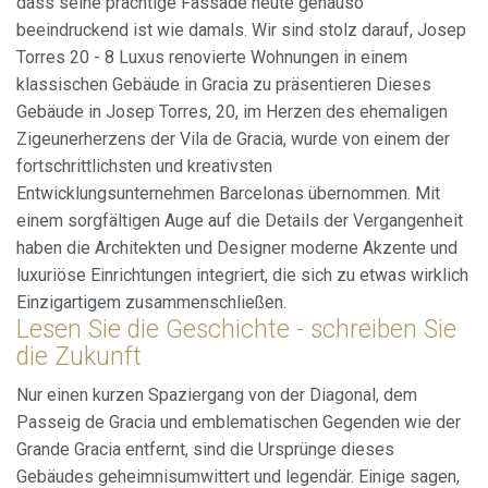
dass seine prächtige Fassade heute genauso
Analytik und Anpassung
beeindruckend ist wie damals. Wir sind stolz darauf, Josep
Torres 20 - 8 Luxus renovierte Wohnungen in einem
Sie ermöglichen die Beobachtung und Analyse des
Verhaltens der Nutzer dieser Website. Die durch diese Art
klassischen Gebäude in Gracia zu präsentieren Dieses
von Cookies gesammelten Informationen werden
Gebäude in Josep Torres, 20, im Herzen des ehemaligen
verwendet, um die Aktivität des Webs zu messen, um
Benutzernavigationsprofile zu erstellen, um basierend auf
Zigeunerherzens der Vila de Gracia, wurde von einem der
der Analyse der Nutzungsdaten der Benutzer des Dienstes
fortschrittlichsten und kreativsten
Verbesserungen einzuführen. Sie ermöglichen es uns, die
Präferenzinformationen des Benutzers zu speichern, um
Entwicklungsunternehmen Barcelonas übernommen. Mit
die Qualität unserer Dienstleistungen zu verbessern und
durch empfohlene Produkte ein besseres Erlebnis zu
einem sorgfältigen Auge auf die Details der Vergangenheit
bieten.
haben die Architekten und Designer moderne Akzente und
luxuriöse Einrichtungen integriert, die sich zu etwas wirklich
Marketing und Publizität
Einzigartigem zusammenschließen.
Lesen Sie die Geschichte - schreiben Sie
Diese Cookies werden verwendet, um Informationen über
die Präferenzen und persönlichen Entscheidungen des
die Zukunft
Benutzers durch die kontinuierliche Beobachtung seiner
Surfgewohnheiten zu speichern. Dank ihnen können wir
Nur einen kurzen Spaziergang von der Diagonal, dem
die Surfgewohnheiten auf der Website kennen und
Werbung in Bezug auf das Surfprofil des Benutzers
Passeig de Gracia und emblematischen Gegenden wie der
anzeigen.
Grande Gracia entfernt, sind die Ursprünge dieses
Gebäudes geheimnisumwittert und legendär. Einige sagen,