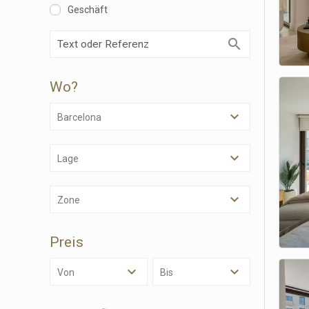
Geschäft
Cook
Wo?
Techni
Diese W
Barcelona
Dienste
Benutze
verhind
Lage
dass di
Analy
Zone
Sie erm
Website
Preis
verwend
erstell
Verbess
Von
Bis
Benutze
durch e