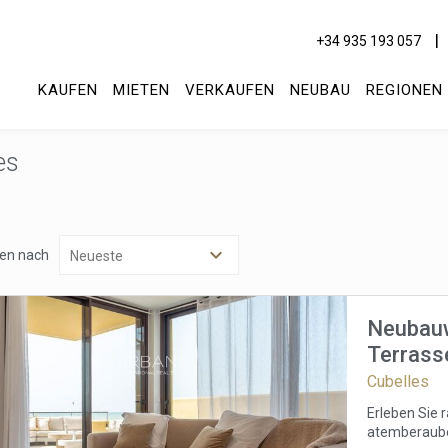
+34 935 193 057
KAUFEN
MIETEN
VERKAUFEN
NEUBAU
REGIONEN
es
ren nach
Neubauw
Terrasse
Cubelles
Erleben Sie 
atemberaube