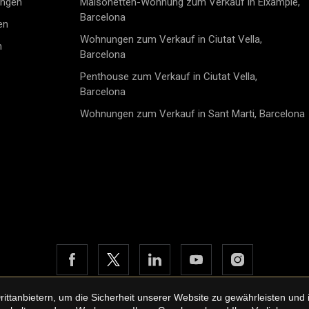
ungen
Maisonetten-Wohnung zum Verkauf in Eixample,
verantwortun
Barcelona
internationa
en
Zertifizierun
Wohnungen zum Verkauf in Ciutat Vella,
n
Energieverb
Barcelona
Komfort für 
Wohnung bede
Penthouse zum Verkauf in Ciutat Vella,
wählen, ohne
Barcelona
Gemeinde Cub
Wohnungen zum Verkauf in Sant Marti, Barcelona
das Projekt v
Umgebung nu
Zugang zu al
Geschäfte, S
Verkehrsanbi
Fahrt ins Ze
echter Vorte
und zugleich
möchten.Ob S
komfortables
Kapitalanlag
Qualität, st
nachhaltige 
Gelegenheit,
Ihr Wohlbefin
tanbietern, um die Sicherheit unserer Website zu gewährleisten und i