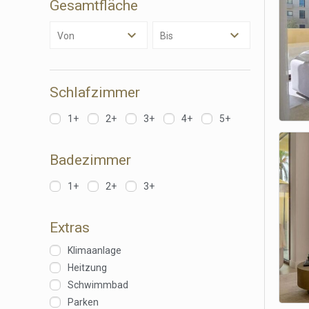
Gesamtfläche
Market
Von
Bis
Diese C
persönl
seiner 
auf der
anzeige
Schlafzimmer
1+
2+
3+
4+
5+
Badezimmer
1+
2+
3+
Extras
Klimaanlage
Heitzung
Schwimmbad
Parken