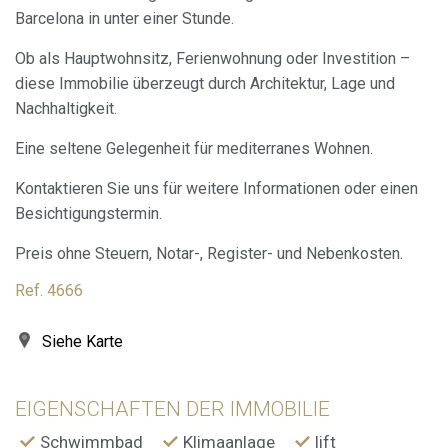
die Präferenzen und persönlichen Entscheidungen des
Benutzers durch die kontinuierliche Beobachtung seiner
Barcelona in unter einer Stunde.
Surfgewohnheiten zu speichern. Dank ihnen können wir
die Surfgewohnheiten auf der Website kennen und
Ob als Hauptwohnsitz, Ferienwohnung oder Investition –
Werbung in Bezug auf das Surfprofil des Benutzers
anzeigen.
diese Immobilie überzeugt durch Architektur, Lage und
Nachhaltigkeit.
Eine seltene Gelegenheit für mediterranes Wohnen.
Kontaktieren Sie uns für weitere Informationen oder einen
Besichtigungstermin.
Preis ohne Steuern, Notar-, Register- und Nebenkosten.
Ref. 4666
Siehe Karte
EIGENSCHAFTEN DER IMMOBILIE
Schwimmbad
Klimaanlage
lift