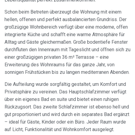
Schon beim Betreten überzeugt die Wohnung mit einem
hellen, offenen und perfekt ausbalancierten Grundriss. Der
großzügige Wohnbereich verfügt über eine moderne, offen
integrierte Küche und schafft eine warme Atmosphäre für
Alltag und Gäste gleichermaßen. Große bodentiefe Fenster
durchfluten den Innenraum mit Tageslicht und öffnen sich zu
einer großzügigen privaten 36 m² Terrasse – eine
Erweiterung des Wohnraums für das ganze Jahr, von
sonnigen Frühstücken bis zu langen mediterranen Abenden.
Die Aufteilung wurde sorgfältig gestaltet, um Komfort und
Privatsphäre zu vereinen. Das Hauptschlafzimmer verfügt
über ein eigenes Bad en suite und bietet einen ruhigen
Cookies ändern
Rückzugsort. Das zweite Schlafzimmer ist ebenso hell und
gut proportioniert und wird durch ein separates Bad ergänzt
– ideal für Gäste, Kinder oder ein Büro. Jeder Raum wurde
Immer aktiv
Technik und Funktional
auf Licht, Funktionalität und Wohnkomfort ausgelegt.
Diese Website verwendet eigene Cookies, um