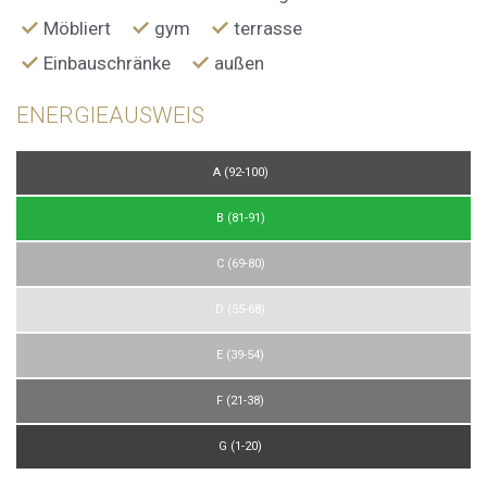
Möbliert
gym
terrasse
Einbauschränke
außen
ENERGIEAUSWEIS
A (92-100)
B (81-91)
C (69-80)
D (55-68)
E (39-54)
F (21-38)
G (1-20)