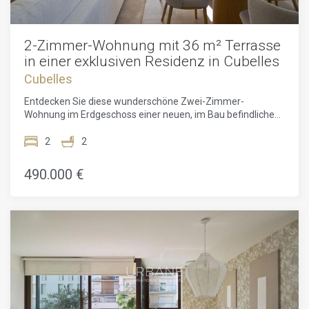
2-Zimmer-Wohnung mit 36 m² Terrasse
in einer exklusiven Residenz in Cubelles
Cubelles
Entdecken Sie diese wunderschöne Zwei-Zimmer-
Wohnung im Erdgeschoss einer neuen, im Bau befindlichen
Residenz, entworfen vom renommierten Architekturbüro
MIAS Arquitectos. Nur wenige Schritte von den goldenen
2
2
Stränden von Cubelles entfernt, bietet dieses
Immobilienprojekt ein außergewöhnliches Wohnambiente,
490.000 €
das zeitgenössische Eleganz, tägliches Wohlbefinden und
hohe Lebensqualität an der Mittelmeerküste vereint.Bereits
beim Betreten werden Sie von der fließenden und
funktionalen Raumaufteilung der Wohnung begeistert sein.
Der Hauptwohnraum öffnet sich direkt zu einer modernen,
offenen Küche, die perfekt in das Wohnzimmer integriert
ist. Diese Anordnung fördert die Geselligkeit und schafft
eine warme Atmosphäre, ideal, um Momente mit Familie
oder Freunden zu teilen. Große Fenster durchfluten den
Raum mit natürlichem Licht und erweitern den Wohnbereich