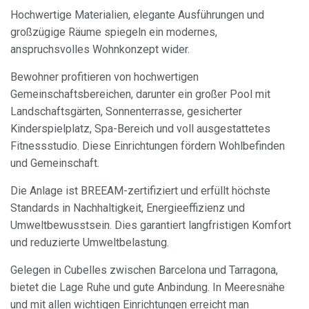
Informationen zu sammeln, um unsere Dienste zu
Hochwertige Materialien, elegante Ausführungen und
verbessern. Wenn Sie weiter surfen, akzeptieren Sie deren
Installation. Der Benutzer hat die Möglichkeit, seinen
großzügige Räume spiegeln ein modernes,
Browser zu konfigurieren und auf Wunsch zu verhindern,
dass er auf seiner Festplatte installiert wird, obwohl er
anspruchsvolles Wohnkonzept wider.
bedenken muss, dass dies zu Schwierigkeiten beim
Navigieren auf der Website führen kann.
Bewohner profitieren von hochwertigen
Gemeinschaftsbereichen, darunter ein großer Pool mit
Analytik und Anpassung
Landschaftsgärten, Sonnenterrasse, gesicherter
Kinderspielplatz, Spa-Bereich und voll ausgestattetes
Sie ermöglichen die Beobachtung und Analyse des
Verhaltens der Nutzer dieser Website. Die durch diese Art
Fitnessstudio. Diese Einrichtungen fördern Wohlbefinden
von Cookies gesammelten Informationen werden
verwendet, um die Aktivität des Webs zu messen, um
und Gemeinschaft.
Benutzernavigationsprofile zu erstellen, um basierend auf
der Analyse der Nutzungsdaten der Benutzer des Dienstes
Die Anlage ist BREEAM-zertifiziert und erfüllt höchste
Verbesserungen einzuführen. Sie ermöglichen es uns, die
Präferenzinformationen des Benutzers zu speichern, um
Standards in Nachhaltigkeit, Energieeffizienz und
die Qualität unserer Dienstleistungen zu verbessern und
Umweltbewusstsein. Dies garantiert langfristigen Komfort
durch empfohlene Produkte ein besseres Erlebnis zu
bieten.
und reduzierte Umweltbelastung.
Gelegen in Cubelles zwischen Barcelona und Tarragona,
Marketing und Publizität
bietet die Lage Ruhe und gute Anbindung. In Meeresnähe
Diese Cookies werden verwendet, um Informationen über
und mit allen wichtigen Einrichtungen erreicht man