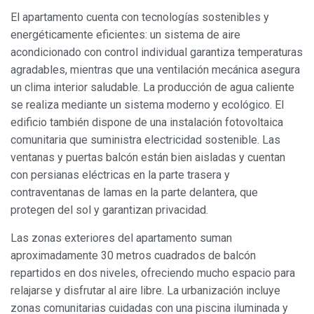
El apartamento cuenta con tecnologías sostenibles y
Marketing y publicidad
energéticamente eficientes: un sistema de aire
Estas cookies son utilizadas para almacenar información
acondicionado con control individual garantiza temperaturas
sobre las preferencias y elecciones personales del usuario
agradables, mientras que una ventilación mecánica asegura
a través de la observación continuada de sus hábitos de
navegación. Gracias a ellas, podemos conocer los hábitos
un clima interior saludable. La producción de agua caliente
de navegación en el sitio web y mostrar publicidad
relacionada con el perfil de navegación del usuario.
se realiza mediante un sistema moderno y ecológico. El
edificio también dispone de una instalación fotovoltaica
comunitaria que suministra electricidad sostenible. Las
ventanas y puertas balcón están bien aisladas y cuentan
con persianas eléctricas en la parte trasera y
contraventanas de lamas en la parte delantera, que
protegen del sol y garantizan privacidad.
Las zonas exteriores del apartamento suman
aproximadamente 30 metros cuadrados de balcón
repartidos en dos niveles, ofreciendo mucho espacio para
relajarse y disfrutar al aire libre. La urbanización incluye
zonas comunitarias cuidadas con una piscina iluminada y