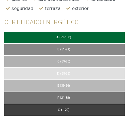
seguridad
terraza
exterior
CERTIFICADO ENERGÉTICO
A (92-100)
B (81-91)
C (69-80)
D (55-68)
E (39-54)
F (21-38)
G (1-20)