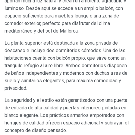
aportan mucha luz natural y crean un ambiente agradable y
luminoso. Desde aquí se accede a un amplio balcón, con
espacio suficiente para muebles lounge o una zona de
Siempre activas
Técnicas y funcionales
comedor exterior, perfecto para disfrutar del clima
Este sitio web utiliza Cookies propias para recopilar
mediterráneo y del sol de Mallorca.
información con la finalidad de mejorar nuestros servicios.
Si continua navegando, supone la aceptación de la
instalación de las mismas. El usuario tiene la posibilidad
La planta superior está destinada a la zona privada de
de configurar su navegador pudiendo, si así lo desea,
descanso e incluye dos dormitorios cómodos. Una de las
impedir que sean instaladas en su disco duro, aunque
deberá tener en cuenta que dicha acción podrá ocasionar
habitaciones cuenta con balcón propio, que sirve como un
dificultades de navegación de la página web.
tranquilo refugio al aire libre. Ambos dormitorios disponen
de baños independientes y modernos con duchas a ras de
Analíticas y personalización
suelo y sanitarios elegantes, para máxima comodidad y
Permiten realizar el seguimiento y análisis del
privacidad.
comportamiento de los usuarios de este sitio web. La
información recogida mediante este tipo de cookies se
La seguridad y el estilo están garantizados con una puerta
utiliza en la medición de la actividad de la web para la
elaboración de perfiles de navegación de los usuarios con
de entrada de alta calidad y puertas interiores pintadas en
el fin de introducir mejoras en función del análisis de los
blanco elegante. Los prácticos armarios empotrados con
datos de uso que hacen los usuarios del servicio. Permiten
guardar la información de preferencia del usuario para
herrajes de calidad ofrecen espacio adicional y subrayan el
mejorar la calidad de nuestros servicios y para ofrecer una
mejor experiencia a través de productos recomendados.
concepto de diseño pensado.