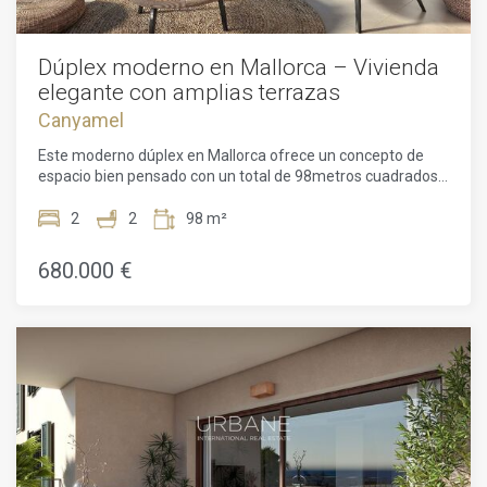
Dúplex moderno en Mallorca – Vivienda
elegante con amplias terrazas
Canyamel
Este moderno dúplex en Mallorca ofrece un concepto de
espacio bien pensado con un total de 98metros cuadrados
de superficie útil, que combina confort y elegancia de
manera armoniosa. La finalización está prevista para el año
2
2
98 m²
2027, por lo que podrá disfrutar de un hogar
contemporáneo en un proyecto residencial sostenible y de
680.000 €
alta calidad. En la planta baja del apartamento se encuentra
el salón-comedor abierto con cocina integrada, que destaca
por su diseño moderno y equipamiento práctico. Grandes
ventanales proporcionan mucha luz natural, creando un
ambiente luminoso y agradable. Desde el salón se accede a
un balcón con espacio suficiente para una zona de estar
acogedora o un comedor al aire libre, ideal para relajarse y
disfrutar del sol mallorquín. La planta superior está
destinada a la zona privada e incluye dos dormitorios bien
distribuidos, uno de ellos con balcón propio. Este espacio
exterior adicional ofrece un refugio tranquilo y mejora