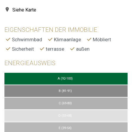
Siehe Karte
EIGENSCHAFTEN DER IMMOBILIE
Schwimmbad
Klimaanlage
Möbliert
Sicherheit
terrasse
außen
ENERGIEAUSWEIS
A (92-100)
B (81-91)
C (69-80)
D (55-68)
E (39-54)