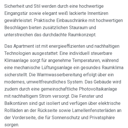
durch empfohlene Produkte ein besseres Erlebnis zu
Sicherheit und Stil werden durch eine hochwertige
bieten.
Eingangstür sowie elegant weiß lackierte Innentüren
gewährleistet. Praktische Einbauschränke mit hochwertigen
Marketing und Publizität
Beschlägen bieten zusätzlichen Stauraum und
Diese Cookies werden verwendet, um Informationen über
unterstreichen das durchdachte Raumkonzept.
die Präferenzen und persönlichen Entscheidungen des
Benutzers durch die kontinuierliche Beobachtung seiner
Das Apartment ist mit energieeffizienten und nachhaltigen
Surfgewohnheiten zu speichern. Dank ihnen können wir
die Surfgewohnheiten auf der Website kennen und
Technologien ausgestattet: Eine individuell steuerbare
Werbung in Bezug auf das Surfprofil des Benutzers
Klimaanlage sorgt für angenehme Temperaturen, während
anzeigen.
eine mechanische Lüftungsanlage ein gesundes Raumklima
sicherstellt. Die Warmwasserbereitung erfolgt über ein
modernes, umweltfreundliches System. Das Gebäude wird
zudem durch eine gemeinschaftliche Photovoltaikanlage
mit nachhaltigem Strom versorgt. Die Fenster und
Balkontüren sind gut isoliert und verfügen über elektrische
Rollläden an der Rückseite sowie Lamellenfensterläden an
der Vorderseite, die für Sonnenschutz und Privatsphäre
sorgen.