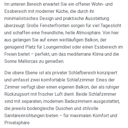
Im unteren Bereich erwartet Sie ein offener Wohn- und
Cookies ändern
Essbereich mit moderner Küche, die durch ihr
minimalistisches Design und praktische Ausstattung
Immer aktiv
Technik und Funktional
überzeugt. Große Fensterfronten sorgen für viel Tageslicht
und schaffen eine freundliche, helle Atmosphäre. Von hier
Diese Website verwendet eigene Cookies, um
Informationen zu sammeln, um unsere Dienste zu
aus gelangen Sie auf einen weitläufigen Balkon, der
verbessern. Wenn Sie weiter surfen, akzeptieren Sie deren
genügend Platz für Loungemöbel oder einen Essbereich im
Installation. Der Benutzer hat die Möglichkeit, seinen
Browser zu konfigurieren und auf Wunsch zu verhindern,
Freien bietet – perfekt, um das mediterrane Klima und die
dass er auf seiner Festplatte installiert wird, obwohl er
Sonne Mallorcas zu genießen.
bedenken muss, dass dies zu Schwierigkeiten beim
Navigieren auf der Website führen kann.
Die obere Ebene ist als privater Schlafbereich konzipiert
und umfasst zwei komfortable Schlafzimmer. Eines der
Analytik und Anpassung
Zimmer verfügt über einen eigenen Balkon, der als ruhiger
Sie ermöglichen die Beobachtung und Analyse des
Rückzugsort mit frischer Luft dient. Beide Schlafzimmer
Verhaltens der Nutzer dieser Website. Die durch diese Art
von Cookies gesammelten Informationen werden
sind mit separaten, modernen Badezimmern ausgestattet,
verwendet, um die Aktivität des Webs zu messen, um
die jeweils bodengleiche Duschen und stilvolle
Benutzernavigationsprofile zu erstellen, um basierend auf
der Analyse der Nutzungsdaten der Benutzer des Dienstes
Sanitäreinrichtungen bieten – für maximalen Komfort und
Verbesserungen einzuführen. Sie ermöglichen es uns, die
Privatsphäre.
Präferenzinformationen des Benutzers zu speichern, um
die Qualität unserer Dienstleistungen zu verbessern und