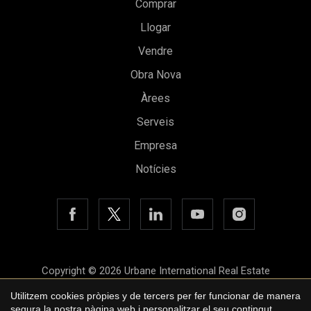
Comprar
Llogar
Vendre
Obra Nova
Àrees
Serveis
Empresa
Notícies
Guardar configuració
Acceptar totes
Copyright © 2026 Urbane International Real Estate
Avís legal
Utilitzem cookies pròpies y de tercers per fer funcionar de manera
segura la nostra pàgina web i personalitzar el seu contingut.