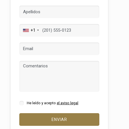
activas
d de
+1
egador
ue
egación
 de este
a
ión de
s de uso
rencia
ejor
He leído y acepto
el aviso legal
ENVIAR
s y