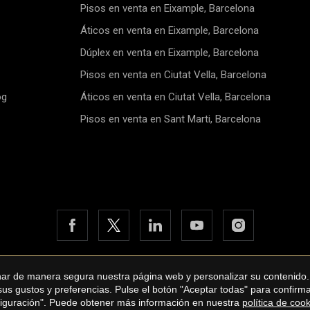
un coste adicional de 2500 € ni
encontramos un pequeño esp
Pisos en venta en Eixample, Barcelona
lavandería que conduce al pri
baño. El baño tiene hermosos
Áticos en venta en Eixample, Barcelona
acabados y un plato de ducha.
tenemos la habitación individu
Dúplex en venta en Eixample, Barcelona
armarios empotrados. Esta ha
Pisos en venta en Ciutat Vella, Barcelona
también se puede utilizar co
oficina. Finalmente, encontra
og
Áticos en venta en Ciutat Vella, Barcelona
dormitorio principal. Cuando e
encuentras un pequeño vestid
Pisos en venta en Sant Marti, Barcelona
Luego, está el dormitorio en sí.
dormitorio da a un baño en sui
fotos de esta publicación per
al apartamento de exhibición,
todos los apartamentos tendr
mismo diseño.El BornEl barrio 
Born es parte del casco antig
Barcelona. Tiene hermosas ca
estrechas y plazas por todas p
Hay muchas tiendas y boutiqu
diferentes, restaurantes local
internacionales y pequeñas p
por todas partes que lo convie
onar de manera segura nuestra página web y personalizar su contenido.
bane International Real Estate
Aviso legal
Política de privacidad
un barrio con un ambiente incr
 sus gustos y preferencias. Pulse el botón "Aceptar todas" para confir
zona es perfecta para tomar 
by
iEstrategic
nfiguración". Puede obtener más información en nuestra
política de coo