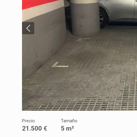
Técnic
Este sit
mejorar
instala
pudiend
deberá 
de la p
Analít
Permite
sitio we
medició
los usua
que hac
del usu
experie
Precio
Tamaño
Market
21.500 €
5 m²
Estas c