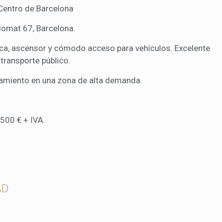
nes personales del usuario a través de la observación continuada de s
 Centro de Barcelona
 de navegación. Gracias a ellas, podemos conocer los hábitos de nave
tio web y mostrar publicidad relacionada con el perfil de navegación del
domat 67, Barcelona.
.
Guardar configuración
Aceptar todas
a, ascensor y cómodo acceso para vehículos. Excelente
 transporte público.
camiento en una zona de alta demanda.
500 € + IVA.
AD