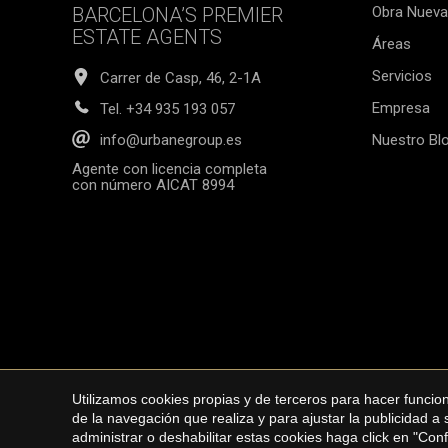
incluye 
BARCELONA’S PREMIER
Obra Nueva
el IVA.
ESTATE AGENTS
Áreas
Servicios
Carrer de Casp, 46, 2-1A
Empresa
Tel.
+34 935 193 057
Nuestro Bl
info@urbanegroup.es
Agente con licencia completa
con número AICAT 8994
Utilizamos cookies propias y de terceros para hacer funci
Copyright © 2026 Ur
de la navegación que realiza y para ajustar la publicidad a
administrar o deshabilitar estas cookies haga click en "Co