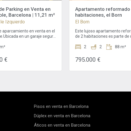
de Parking en Venta en
Apartamento reformado
le, Barcelona | 11,21 m²
habitaciones, el Born
le Izquierdo
El Born
e aparcamiento en venta en el
Este lujoso apartamento ref
e.Ubicada en un garaje seguro
de 2 habitaciones es parte de
mantenido, esta plaza de 11,21
edificio recientemente refor
ce comodidad y tranquilidad
 m²
venta en El Born. Esta propied
2
2
88 m²
e los distritos más codiciados
una superficie habitable de 8
elona. El garaje cuenta con
encuentra , la avenida que sep
0 €
795.000 €
de acceso automática y
Barrio Gótico y El Born y lo diri
de alarma interior, lo que
playa de la Barceloneta, que 
za una mayor seguridad en
cerca del apartamento. Tambi
omento.Para mayor
cerca de la Catedral de Santa
d y accesibilidad, el edificio
del Mar y cerca de El Parc de l
de ascensor, facilitando la
Ciutadella. ¡Esta área tiene to
 y la salida.Una oportunidad
servicios que necesitará justo 
 adquirir un activo práctico y
de su hogar!Cuando entra al
en el Eixample, ideal tanto
apartamento, encuentra el es
Pisos en venta en Barcelona
o personal como para una
la sala y el comedor. Cuenta c
n sólida en una zona de alta
cocina abierta equipada con
Dúplex en venta en Barcelona
 donde el aparcamiento es
electrodomésticos de alta gam
Áticos en venta en Barcelona
escaso.Nota: el precio no
continuamos por el pasillo prin