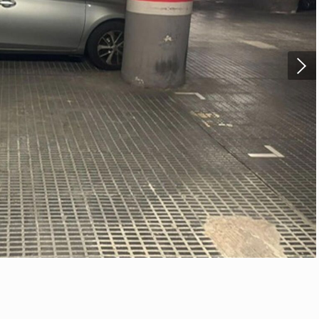
as y funcionales
Siempre 
io web utiliza Cookies propias para recopilar información con la finalida
 nuestros servicios. Si continua navegando, supone la aceptación de la
ción de las mismas. El usuario tiene la posibilidad de configurar su nav
o, si así lo desea, impedir que sean instaladas en su disco duro, aunq
tener en cuenta que dicha acción podrá ocasionar dificultades de nav
ágina web.
icas y personalización
n realizar el seguimiento y análisis del comportamiento de los usuarios
b. La información recogida mediante este tipo de cookies se utiliza en l
n de la actividad de la web para la elaboración de perfiles de navegac
rios con el fin de introducir mejoras en función del análisis de los dato
en los usuarios del servicio. Permiten guardar la información de prefe
ario para mejorar la calidad de nuestros servicios y para ofrecer una m
ncia a través de productos recomendados.
ing y publicidad
ookies son utilizadas para almacenar información sobre las preferencia