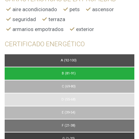
comportamiento de los usuarios de este sitio web. La
información recogida mediante este tipo de cookies se
aire acondicionado
pets
ascensor
utiliza en la medición de la actividad de la web para la
elaboración de perfiles de navegación de los usuarios con
seguridad
terraza
el fin de introducir mejoras en función del análisis de los
datos de uso que hacen los usuarios del servicio. Permiten
armarios empotrados
exterior
guardar la información de preferencia del usuario para
mejorar la calidad de nuestros servicios y para ofrecer una
mejor experiencia a través de productos recomendados.
CERTIFICADO ENERGÉTICO
Marketing y publicidad
A (92-100)
Estas cookies son utilizadas para almacenar información
sobre las preferencias y elecciones personales del usuario
B (81-91)
a través de la observación continuada de sus hábitos de
navegación. Gracias a ellas, podemos conocer los hábitos
C (69-80)
de navegación en el sitio web y mostrar publicidad
relacionada con el perfil de navegación del usuario.
D (55-68)
E (39-54)
F (21-38)
G (1-20)