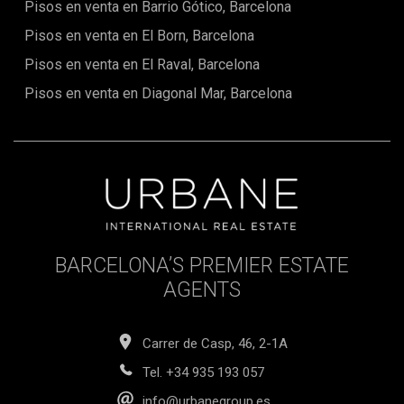
Pisos en venta en Barrio Gótico, Barcelona
para aquellos que buscan un estilo de vida conveniente y
conectado. La propiedad ha sido sometida a una meticulosa
Pisos en venta en El Born, Barcelona
renovación, lo que resulta en una construcción
completamente nueva que se integra perfectamente con el
Pisos en venta en El Raval, Barcelona
encanto arquitectónico circundante.Con sus acabados
impecables, características de alta gama y ubicación
Pisos en venta en Diagonal Mar, Barcelona
privilegiada en uno de los barrios más exclusivos de
Barcelona, este ático presenta una oportunidad excepcional
para la adquisición de vivienda y la inversión. No pierdas la
oportunidad de crear tu hogar soñado en Eixample Dret y
aprovechar las posibilidades ilimitadas que ofrece.
BARCELONA’S PREMIER ESTATE
AGENTS
Carrer de Casp, 46, 2-1A
Tel.
+34 935 193 057
info@urbanegroup.es