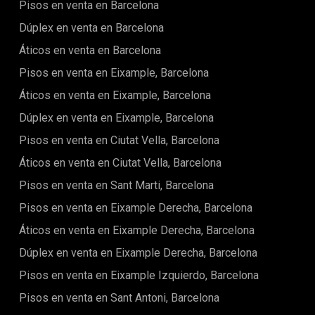
Pisos en venta en Barcelona
una atmósfera cálida y acogedora que invita a relajarse.En
la planta inferior, descubrirás tres habitaciones de gran
Dúplex en venta en Barcelona
tamaño, cada una con acceso a una terraza. Dos de estas
Áticos en venta en Barcelona
habitaciones cuentan con vestidores y baños ensuite,
garantizando privacidad y comodidad. Además, un área de
Pisos en venta en Eixample, Barcelona
salón y un tercer baño completan esta planta,
proporcionando un amplio espacio para el ocio y el
Áticos en venta en Eixample, Barcelona
entretenimiento.Al subir a la planta superior, serás recibido
Dúplex en venta en Eixample, Barcelona
por una amplia sala de estar, un elegante comedor y una
cocina bien equipada. Estas áreas fluyen sin problemas,
Pisos en venta en Ciutat Vella, Barcelona
creando un entorno perfecto para celebrar reuniones o
disfrutar de tranquilas veladas con tus seres queridos. Lo
Áticos en venta en Ciutat Vella, Barcelona
más destacado de esta planta es la soleada terraza, donde
Pisos en venta en Sant Marti, Barcelona
puedes disfrutar del clima mediterráneo y contemplar
vistas impresionantes de la ciudad.Esta propiedad
Pisos en venta en Eixample Derecha, Barcelona
excepcional ofrece una serie de comodidades deseables,
que incluyen un servicio de conserjería dedicado, un
Áticos en venta en Eixample Derecha, Barcelona
ascensor para un fácil acceso, suelos de parquet en todas
Dúplex en venta en Eixample Derecha, Barcelona
partes y luz natural que baña cada rincón. Los sistemas de
calefacción y aire acondicionado garantizan comodidad
Pisos en venta en Eixample Izquierdo, Barcelona
durante todo el año, mientras que el balcón brinda un
espacio adicional para disfrutar del aire libre.Perfectamente
Pisos en venta en Sant Antoni, Barcelona
ubicado cerca del transporte público, este ático es ideal