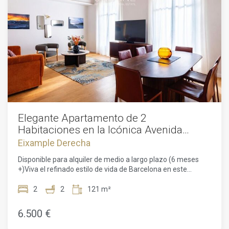
Elegante Apartamento de 2
Habitaciones en la Icónica Avenida
Diagonal
Eixample Derecha
Disponible para alquiler de medio a largo plazo (6 meses
+)Viva el refinado estilo de vida de Barcelona en este
excepcional apartamento de nueva construcción de 2024,
completamente renovado y elegantemente amueblado con
2
2
121 m²
piezas de alta calidad y atención meticulosa al detalle.
Diseñado para ofrecer comodidad, estilo y una vida diaria
6.500 €
sin esfuerzo, esta residencia es una oportunidad única en
una de las direcciones más prestigiosas de la ciudad.El