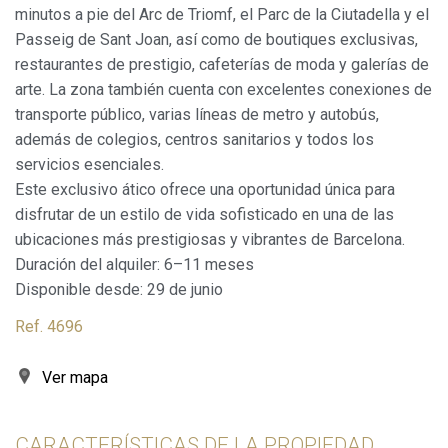
minutos a pie del Arc de Triomf, el Parc de la Ciutadella y el
Passeig de Sant Joan, así como de boutiques exclusivas,
restaurantes de prestigio, cafeterías de moda y galerías de
arte. La zona también cuenta con excelentes conexiones de
transporte público, varias líneas de metro y autobús,
además de colegios, centros sanitarios y todos los
Modificar cookies
servicios esenciales.
Este exclusivo ático ofrece una oportunidad única para
Siempre activas
Técnicas y funcionales
disfrutar de un estilo de vida sofisticado en una de las
ubicaciones más prestigiosas y vibrantes de Barcelona.
Este sitio web utiliza Cookies propias para recopilar
información con la finalidad de mejorar nuestros servicios.
Duración del alquiler: 6–11 meses
Si continua navegando, supone la aceptación de la
instalación de las mismas. El usuario tiene la posibilidad
Disponible desde: 29 de junio
de configurar su navegador pudiendo, si así lo desea,
impedir que sean instaladas en su disco duro, aunque
Ref. 4696
deberá tener en cuenta que dicha acción podrá ocasionar
dificultades de navegación de la página web.
Ver mapa
Analíticas y personalización
Permiten realizar el seguimiento y análisis del
CARACTERÍSTICAS DE LA PROPIEDAD