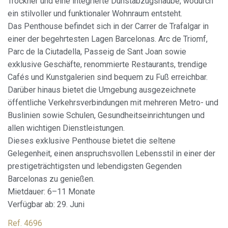
Trockner und eine integrierte Dunstabzugshaube, wodurch
ein stilvoller und funktionaler Wohnraum entsteht.
Das Penthouse befindet sich in der Carrer de Trafalgar in
einer der begehrtesten Lagen Barcelonas. Arc de Triomf,
Parc de la Ciutadella, Passeig de Sant Joan sowie
exklusive Geschäfte, renommierte Restaurants, trendige
Cookies ändern
Cafés und Kunstgalerien sind bequem zu Fuß erreichbar.
Darüber hinaus bietet die Umgebung ausgezeichnete
Immer aktiv
Technik und Funktional
öffentliche Verkehrsverbindungen mit mehreren Metro- und
Buslinien sowie Schulen, Gesundheitseinrichtungen und
Diese Website verwendet eigene Cookies, um
Informationen zu sammeln, um unsere Dienste zu
allen wichtigen Dienstleistungen.
verbessern. Wenn Sie weiter surfen, akzeptieren Sie deren
Dieses exklusive Penthouse bietet die seltene
Installation. Der Benutzer hat die Möglichkeit, seinen
Browser zu konfigurieren und auf Wunsch zu verhindern,
Gelegenheit, einen anspruchsvollen Lebensstil in einer der
dass er auf seiner Festplatte installiert wird, obwohl er
prestigeträchtigsten und lebendigsten Gegenden
bedenken muss, dass dies zu Schwierigkeiten beim
Navigieren auf der Website führen kann.
Barcelonas zu genießen.
Mietdauer: 6–11 Monate
Analytik und Anpassung
Verfügbar ab: 29. Juni
Sie ermöglichen die Beobachtung und Analyse des
Ref. 4696
Verhaltens der Nutzer dieser Website. Die durch diese Art