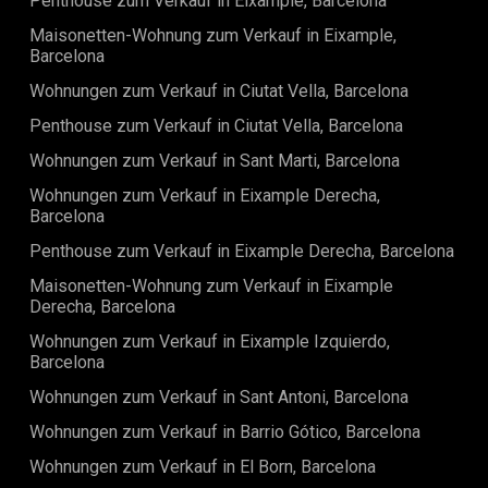
Penthouse zum Verkauf in Eixample, Barcelona
sodass Privatsphäre und Komfort gewährleistet sind.
Maisonetten-Wohnung zum Verkauf in Eixample,
Zusätzlich vervollständigen ein Wohnbereich und ein drittes
Barcelona
Badezimmer diese Etage und bieten ausreichend Platz für
Freizeit und Unterhaltung.Auf der oberen Etage erwartet
Wohnungen zum Verkauf in Ciutat Vella, Barcelona
Sie ein geräumiges Wohnzimmer, ein stilvoller Essbereich
und eine gut ausgestattete Küche. Diese Bereiche fließen
Penthouse zum Verkauf in Ciutat Vella, Barcelona
nahtlos ineinander und bieten die perfekte Kulisse für
Wohnungen zum Verkauf in Sant Marti, Barcelona
gesellige Zusammenkünfte oder entspannte Abende mit
Ihren Lieben. Das Highlight dieser Etage ist die sonnige
Wohnungen zum Verkauf in Eixample Derecha,
Terrasse, auf der Sie das mediterrane Klima genießen und
Barcelona
atemberaubende Ausblicke auf die Stadt bewundern
können.Diese außergewöhnliche Immobilie bietet eine
Penthouse zum Verkauf in Eixample Derecha, Barcelona
Reihe begehrter Annehmlichkeiten, darunter ein dedizierter
Maisonetten-Wohnung zum Verkauf in Eixample
Concierge-Service, ein Aufzug für einen bequemen
Derecha, Barcelona
Zugang, Parkettböden im gesamten Gebäude und
natürliches Licht, das jeden Winkel beleuchtet. Die Heizungs-
Wohnungen zum Verkauf in Eixample Izquierdo,
und Klimaanlagen sorgen für ganzjährigen Komfort,
Barcelona
während der Balkon zusätzlichen Raum bietet, um die Natur
zu genießen.Die günstige Lage in der Nähe öffentlicher
Wohnungen zum Verkauf in Sant Antoni, Barcelona
Verkehrsmittel macht dieses Penthouse ideal für
Wohnungen zum Verkauf in Barrio Gótico, Barcelona
diejenigen, die einen bequemen und gut angebundenen
Lebensstil suchen. Die Immobilie wurde sorgfältig renoviert
Wohnungen zum Verkauf in El Born, Barcelona
und präsentiert sich als Neubau, der nahtlos mit dem