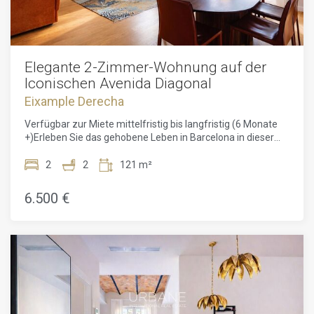
Elegante 2-Zimmer-Wohnung auf der
Iconischen Avenida Diagonal
Eixample Derecha
Verfügbar zur Miete mittelfristig bis langfristig (6 Monate
+)Erleben Sie das gehobene Leben in Barcelona in dieser
außergewöhnlichen Neubauwohnung von 2024, vollständig
renoviert und elegant mit hochwertigen Möbeln
2
2
121 m²
ausgestattet, mit sorgfältiger Liebe zum Detail. Entworfen
für Komfort, Stil und ein müheloses Alltagsleben, ist diese
6.500 €
Wohnung eine seltene Gelegenheit an einer der
prestigeträchtigsten Adressen der Stadt.Die Wohnung
öffnet sich mit einem einladenden Eingangsbereich, der zu
einem vielseitigen Einzelzimmer führt – ideal als Büro,
Gästezimmer oder ruhiger Arbeitsbereich. Das großzügige,
lichtdurchflutete Hauptschlafzimmer verfügt über
Einbauschränke und einen TV-Bereich. Es gibt zwei voll
ausgestattete Badezimmer, eines davon en suite, mit
modernen, eleganten Oberflächen, die Stil mit