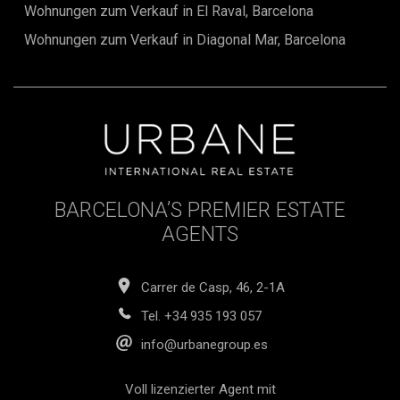
umgebenden architektonischen Charme harmoniert.Mit
Wohnungen zum Verkauf in El Raval, Barcelona
seinen makellosen Ausführungen, hochwertigen
Ausstattungsmerkmalen und erstklassigen Lage in einem
Wohnungen zum Verkauf in Diagonal Mar, Barcelona
der exklusivsten Viertel Barcelonas bietet dieses Penthouse
eine herausragende Gelegenheit für den Eigenheimkauf
und Investitionen. Verpassen Sie nicht die Chance, Ihr
Traumhaus im Eixample Dret zu verwirklichen und die
grenzenlosen Möglichkeiten zu nutzen, die es bietet.
BARCELONA’S PREMIER ESTATE
AGENTS
Carrer de Casp, 46, 2-1A
Tel.
+34 935 193 057
info@urbanegroup.es
Voll lizenzierter Agent mit