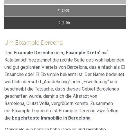
F (21-38)
G (1-20)
Um Eixample Derecha
Das
Eixample Derecha
oder„
Eixample Dreta
“ auf
Katalanisch bezeichnet die rechte Seite des wohlhabenden
und gut geplanten Viertels von Barcelona, das einfach als El
Ensanche oder El Eixample bekannt ist. Der Name bedeutet
wörtlich übersetzt „Ausdehnung“ oder „Erweiterung“ und
beschreibt die Tatsache, dass dieses Gebiet Barcelonas
geschaffen wurde, damit sich die Altstadt von
Barcelona, Ciutat Vella, vergrößern konnte. Zusammen
mit Eixample Izquierdo ist Eixample Derecho zweifellos
die
begehrteste Immobilie in Barcelona
.
Merkmale wie herrlich hohe Decken und raumhohe