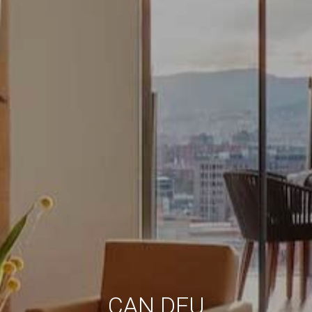
Siempre activas
Técnicas y funcionales
Este sitio web utiliza Cookies propias para recopilar
información con la finalidad de mejorar nuestros servicios.
Si continua navegando, supone la aceptación de la
instalación de las mismas. El usuario tiene la posibilidad
de configurar su navegador pudiendo, si así lo desea,
impedir que sean instaladas en su disco duro, aunque
deberá tener en cuenta que dicha acción podrá ocasionar
dificultades de navegación de la página web.
Analíticas y personalización
Permiten realizar el seguimiento y análisis del
comportamiento de los usuarios de este sitio web. La
información recogida mediante este tipo de cookies se
utiliza en la medición de la actividad de la web para la
elaboración de perfiles de navegación de los usuarios con
el fin de introducir mejoras en función del análisis de los
datos de uso que hacen los usuarios del servicio. Permiten
guardar la información de preferencia del usuario para
mejorar la calidad de nuestros servicios y para ofrecer una
mejor experiencia a través de productos recomendados.
Marketing y publicidad
CAN DEU