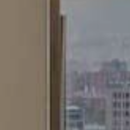
guardar la información de preferencia del usuario para
mejorar la calidad de nuestros servicios y para ofrecer una
mejor experiencia a través de productos recomendados.
Marketing y publicidad
Estas cookies son utilizadas para almacenar información
sobre las preferencias y elecciones personales del usuario
a través de la observación continuada de sus hábitos de
navegación. Gracias a ellas, podemos conocer los hábitos
de navegación en el sitio web y mostrar publicidad
relacionada con el perfil de navegación del usuario.