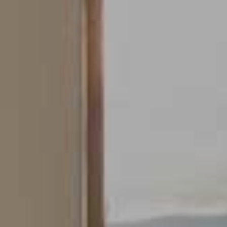
Modificar cookies
Siempre activas
Técnicas y funcionales
Este sitio web utiliza Cookies propias para recopilar
información con la finalidad de mejorar nuestros servicios.
Si continua navegando, supone la aceptación de la
instalación de las mismas. El usuario tiene la posibilidad
de configurar su navegador pudiendo, si así lo desea,
impedir que sean instaladas en su disco duro, aunque
deberá tener en cuenta que dicha acción podrá ocasionar
dificultades de navegación de la página web.
Analíticas y personalización
Permiten realizar el seguimiento y análisis del
comportamiento de los usuarios de este sitio web. La
información recogida mediante este tipo de cookies se
utiliza en la medición de la actividad de la web para la
elaboración de perfiles de navegación de los usuarios con
el fin de introducir mejoras en función del análisis de los
datos de uso que hacen los usuarios del servicio. Permiten