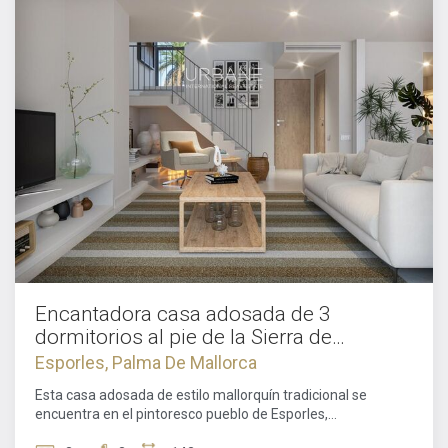
Encantadora casa adosada de 3
dormitorios al pie de la Sierra de
Tramuntana en Mallorca
Esporles, Palma De Mallorca
Esta casa adosada de estilo mallorquín tradicional se
encuentra en el pintoresco pueblo de Esporles,
directamente al pie de la impresionante Sierra de