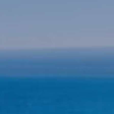
Modif
Técnic
Este sit
mejorar
instala
pudiend
deberá 
de la p
Analít
Permite
sitio we