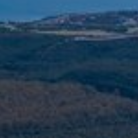
ión de
s de uso
rencia
ejor
s y
us
gación