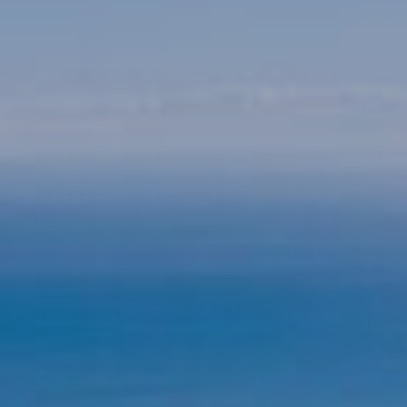
activas
d de
egador
ue
egación
 de este
a