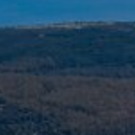
n de la actividad de la web para la elaboración de perfiles de navegac
rios con el fin de introducir mejoras en función del análisis de los dato
en los usuarios del servicio. Permiten guardar la información de prefe
ario para mejorar la calidad de nuestros servicios y para ofrecer una m
ncia a través de productos recomendados.
ing y publicidad
ookies son utilizadas para almacenar información sobre las preferencia
nes personales del usuario a través de la observación continuada de s
 de navegación. Gracias a ellas, podemos conocer los hábitos de nave
tio web y mostrar publicidad relacionada con el perfil de navegación del
.
Guardar configuración
Aceptar todas