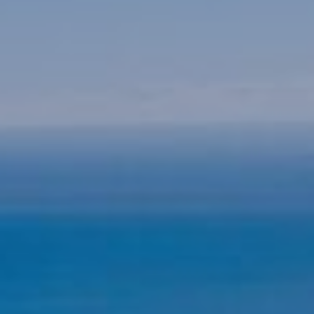
icar cookies
as y funcionales
Siempre 
io web utiliza Cookies propias para recopilar información con la finalida
 nuestros servicios. Si continua navegando, supone la aceptación de la
ción de las mismas. El usuario tiene la posibilidad de configurar su nav
o, si así lo desea, impedir que sean instaladas en su disco duro, aunq
tener en cuenta que dicha acción podrá ocasionar dificultades de nav
ágina web.
icas y personalización
n realizar el seguimiento y análisis del comportamiento de los usuarios
b. La información recogida mediante este tipo de cookies se utiliza en l