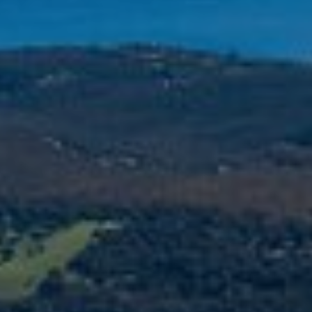
medició
los usua
que hac
del usu
experie
Market
Estas c
eleccio
hábitos
en el si
usuario