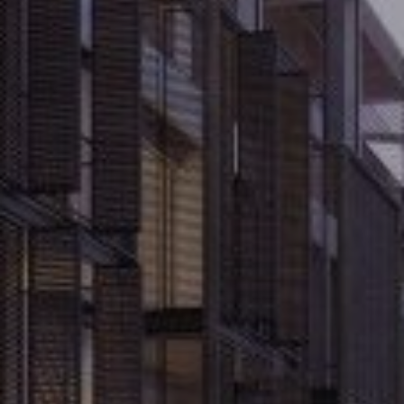
Analíticas y personalización
Permiten realizar el seguimiento y análisis del
comportamiento de los usuarios de este sitio web. La
información recogida mediante este tipo de cookies se
utiliza en la medición de la actividad de la web para la
elaboración de perfiles de navegación de los usuarios con
el fin de introducir mejoras en función del análisis de los
datos de uso que hacen los usuarios del servicio. Permiten
guardar la información de preferencia del usuario para
mejorar la calidad de nuestros servicios y para ofrecer una
mejor experiencia a través de productos recomendados.
Marketing y publicidad
Estas cookies son utilizadas para almacenar información
sobre las preferencias y elecciones personales del usuario
a través de la observación continuada de sus hábitos de
navegación. Gracias a ellas, podemos conocer los hábitos
de navegación en el sitio web y mostrar publicidad
relacionada con el perfil de navegación del usuario.