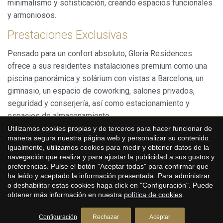
minimalismo y sofisticación, creando espacios funcionales
y armoniosos.
Prestaciones Exclusivas
Pensado para un confort absoluto, Gloria Residences
ofrece a sus residentes instalaciones premium como una
piscina panorámica y solárium con vistas a Barcelona, un
gimnasio, un espacio de coworking, salones privados,
seguridad y conserjería, así como estacionamiento y
Guardar configuración
Aceptar todas
espacios de almacenamiento.
Utilizamos cookies propias y de terceros para hacer funcionar de
Ya sea que busques una residencia principal, una segunda
manera segura nuestra página web y personalizar su contenido.
vivienda o una inversión inmobiliaria, esta es una
Igualmente, utilizamos cookies para medir y obtener datos de la
navegación que realiza y para ajustar la publicidad a sus gustos y
oportunidad única para adquirir una propiedad de prestigio
preferencias. Pulse el botón "Aceptar todas" para confirmar que
en un barrio en plena transformación.
ha leído y aceptado la información presentada. Para administrar
o deshabilitar estas cookies haga click en "Configuración". Puede
Contáctanos hoy mismo para más información.
obtener más información en nuestra
política de cookies
.
Configuración
Rechazar
Aceptar