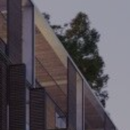
Modificar cookies
Siempre activas
Técnicas y funcionales
Este sitio web utiliza Cookies propias para recopilar
información con la finalidad de mejorar nuestros servicios.
Si continua navegando, supone la aceptación de la
instalación de las mismas. El usuario tiene la posibilidad
de configurar su navegador pudiendo, si así lo desea,
impedir que sean instaladas en su disco duro, aunque
deberá tener en cuenta que dicha acción podrá ocasionar
dificultades de navegación de la página web.