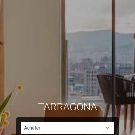
Toujours actif
Technique et Fonctionnel
Ce site Web utilise ses propres cookies pour collecter des
informations afin d'améliorer nos services. Si vous
continuez à naviguer, vous acceptez leur installation.
L'utilisateur a la possibilité de configurer son navigateur,
pouvant, s'il le souhaite, empêcher leur installation sur son
disque dur, même s'il doit garder à l'esprit qu'une telle
action peut entraîner des difficultés de navigation sur le
site.
Analyse et Personnalisation
Ils permettent le suivi et l'analyse du comportement des
utilisateurs de ce site. Les informations collectées via ce
type de cookies sont utilisées pour mesurer l'activité du
Web pour l'élaboration des profils de navigation des
utilisateurs afin d'introduire des améliorations basées sur
l'analyse des données d'utilisation effectuée par les
utilisateurs du service. . Ils nous permettent de
TARRAGONA
sauvegarder les informations de préférence de l'utilisateur
pour améliorer la qualité de nos services et offrir une
meilleure expérience grâce aux produits recommandés.
Acheter
Marketing et Publicité