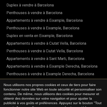
Duplex à vendre à Barcelona
Penthouses à vendre à Barcelona
Appartements à vendre à Eixample, Barcelona
Penthouses à vendre à Eixample, Barcelona
Duplex en venta en Eixample, Barcelona
Appartements à vendre à Ciutat Vella, Barcelona
Penthouses à vendre à Ciutat Vella, Barcelona
Appartements à vendre à Sant Marti, Barcelona
Appartements à vendre à Eixample Derecha, Barcelona
Penthouses à vendre à Eixample Derecha, Barcelona
Duplex à vendre à Eixample Derecha, Barcelona
Nous utilisons nos propres cookies et ceux de tiers pour faire
Appartements à vendre à Eixample Izquierdo, Barcelona
fonctionner notre site Web en toute sécurité et personnaliser son
contenu. De même, nous utilisons des cookies pour mesurer et
Appartements à vendre à Sant Antoni, Barcelona
obtenir des données sur votre navigation et pour ajuster la
Enregistrer les paramètres
Tout accepter
publicité à vos goûts et préférences. Appuyez sur le bouton "Tout
Appartements à vendre à Barrio Gótico, Barcelona