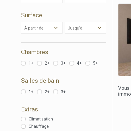
Surface
à partir de
Jusqu’à
Chambres
1+
2+
3+
4+
5+
Salles de bain
Vous
1+
2+
3+
immob
Extras
Climatisation
Chauffage