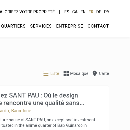
ALORISEZ VOTRE PROPRIÉTÉ
ES
CA
EN
FR
DE
РУ
QUARTIERS
SERVICES
ENTREPRISE
CONTACT
Liste
Mosaïque
Carte
ez SANT PAU : Où le design
 rencontre une qualité sans
is à Barcelone
nardó, Barcelone
uture house at SANT PAU, an exceptional investment
ituated in the animé quarter of Baix Guinardó in