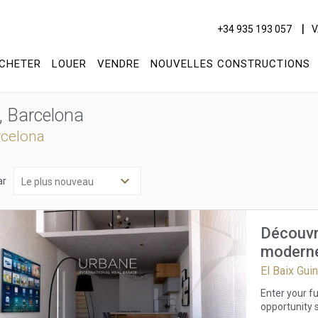
+34 935 193 057
V
CHETER
LOUER
VENDRE
NOUVELLES CONSTRUCTIONS
ó, Barcelona
rcelona
ar
Découvr
moderne
comprom
El Baix Gui
ier les cookies
Enter your f
opportunity s