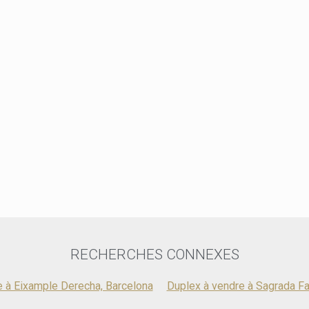
une touche de
SANT PAU son
solide en bét
résistante. À
marcherez su
de vie princi
équipées de 
soigneusemen
laquées blan
rupture de p
appareils él
est prêt à êt
induction, d'
par ces déta
production d
style propre
receveurs de
chambre princ
nouveau foye
RECHERCHES CONNEXES
e à Eixample Derecha, Barcelona
Duplex à vendre à Sagrada Fa