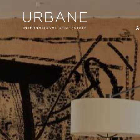
A
Modif
Techni