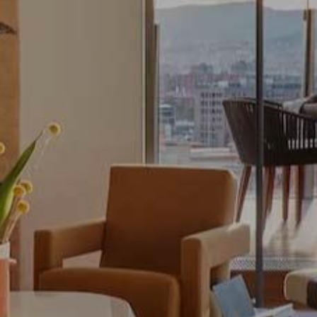
Web utilise ses propres cookies pour collecter des informations afin
rer nos services. Si vous continuez à naviguer, vous acceptez leur insta
ateur a la possibilité de configurer son navigateur, pouvant, s'il le souhai
 leur installation sur son disque dur, même s'il doit garder à l'esprit 
tion peut entraîner des difficultés de navigation sur le site.
e et Personnalisation
ettent le suivi et l'analyse du comportement des utilisateurs de ce site.
ions collectées via ce type de cookies sont utilisées pour mesurer l'acti
 l'élaboration des profils de navigation des utilisateurs afin d'introdui
ations basées sur l'analyse des données d'utilisation effectuée par les
eurs du service. . Ils nous permettent de sauvegarder les informations d
ce de l'utilisateur pour améliorer la qualité de nos services et offrir une
re expérience grâce aux produits recommandés.
ing et Publicité
ies sont utilisés pour stocker des informations sur les préférences et 
ls de l'utilisateur grâce à l'observation continue de ses habitudes de
ion. Grâce à eux, nous pouvons connaître les habitudes de navigation s
 et afficher des publicités liées au profil de navigation de l'utilisateur.
Enregistrer les paramètres
Tout accepter