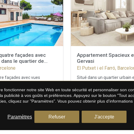
quatre façades avec
Appartement Spacieux e
 dans le quartier de
Gervasi
arcelone
El Putxet i el Farró, Barcel
re façades avec vues
Situé dans un quartier urbain 
quartier de Montmar.
appartement vous offre un es
spaces très spacieux, entourée
lumière naturelle. Avec un st
aire fonctionner notre site Web en toute sécurité et personnaliser son 
'entretien et d'un espace
0 m²
épuré, vous pouvez profiter du
3
2
164 m²
 la publicité à vos goûts et préférences. Appuyez sur le bouton "Tout a
 propriété offre tout le
vous détendre dans un envir
ies, cliquez sur "Paramètres". Vous pouvez obtenir plus d'informations
sée, un hall d'entrée spacieux
et agréable. Cet appartement
1.425.000 €
 un salon confortable avec
de matériaux contemporains e
rant un accès à une zone de
est accordée aux moindres dét
Paramètres
Refuser
J'accepte
des vues sur les jardins avant
optimisation de l'agencement g
grandes fenêtres. Il y a aussi
décorée de tons blancs et d'o
entièrement équipée avec un
ouverte sur un espace de repas