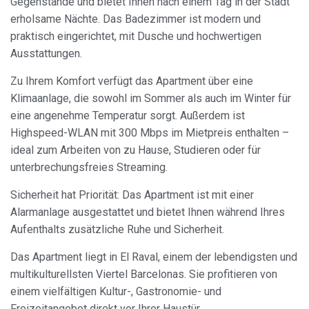
Gegenstände und bietet Ihnen nach einem Tag in der Stadt
erholsame Nächte. Das Badezimmer ist modern und
Cookies ändern
praktisch eingerichtet, mit Dusche und hochwertigen
Ausstattungen.
Immer aktiv
Technik und Funktional
Zu Ihrem Komfort verfügt das Apartment über eine
Diese Website verwendet eigene Cookies, um
Klimaanlage, die sowohl im Sommer als auch im Winter für
Informationen zu sammeln, um unsere Dienste zu
eine angenehme Temperatur sorgt. Außerdem ist
verbessern. Wenn Sie weiter surfen, akzeptieren Sie deren
Installation. Der Benutzer hat die Möglichkeit, seinen
Highspeed-WLAN mit 300 Mbps im Mietpreis enthalten –
Browser zu konfigurieren und auf Wunsch zu verhindern,
ideal zum Arbeiten von zu Hause, Studieren oder für
dass er auf seiner Festplatte installiert wird, obwohl er
bedenken muss, dass dies zu Schwierigkeiten beim
unterbrechungsfreies Streaming.
Navigieren auf der Website führen kann.
Sicherheit hat Priorität: Das Apartment ist mit einer
Analytik und Anpassung
Alarmanlage ausgestattet und bietet Ihnen während Ihres
Aufenthalts zusätzliche Ruhe und Sicherheit.
Sie ermöglichen die Beobachtung und Analyse des
Verhaltens der Nutzer dieser Website. Die durch diese Art
von Cookies gesammelten Informationen werden
Das Apartment liegt in El Raval, einem der lebendigsten und
verwendet, um die Aktivität des Webs zu messen, um
multikulturellsten Viertel Barcelonas. Sie profitieren von
Benutzernavigationsprofile zu erstellen, um basierend auf
der Analyse der Nutzungsdaten der Benutzer des Dienstes
einem vielfältigen Kultur-, Gastronomie- und
Verbesserungen einzuführen. Sie ermöglichen es uns, die
Freizeitangebot direkt vor Ihrer Haustür.