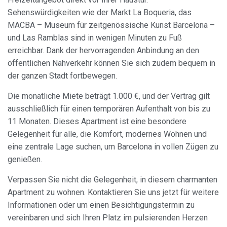
Präferenzinformationen des Benutzers zu speichern, um
die Qualität unserer Dienstleistungen zu verbessern und
Sehenswürdigkeiten wie der Markt La Boqueria, das
durch empfohlene Produkte ein besseres Erlebnis zu
MACBA – Museum für zeitgenössische Kunst Barcelona –
bieten.
und Las Ramblas sind in wenigen Minuten zu Fuß
erreichbar. Dank der hervorragenden Anbindung an den
Marketing und Publizität
öffentlichen Nahverkehr können Sie sich zudem bequem in
Diese Cookies werden verwendet, um Informationen über
der ganzen Stadt fortbewegen.
die Präferenzen und persönlichen Entscheidungen des
Benutzers durch die kontinuierliche Beobachtung seiner
Surfgewohnheiten zu speichern. Dank ihnen können wir
Die monatliche Miete beträgt 1.000 €, und der Vertrag gilt
die Surfgewohnheiten auf der Website kennen und
ausschließlich für einen temporären Aufenthalt von bis zu
Werbung in Bezug auf das Surfprofil des Benutzers
anzeigen.
11 Monaten. Dieses Apartment ist eine besondere
Gelegenheit für alle, die Komfort, modernes Wohnen und
eine zentrale Lage suchen, um Barcelona in vollen Zügen zu
genießen.
Verpassen Sie nicht die Gelegenheit, in diesem charmanten
Apartment zu wohnen. Kontaktieren Sie uns jetzt für weitere
Informationen oder um einen Besichtigungstermin zu
vereinbaren und sich Ihren Platz im pulsierenden Herzen