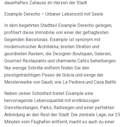
dauerhaftes Zuhause im Herzen der Stadt.
Eixample Derecho – Urbaner Lebensstil mit Seele
In dem begehrten Stadtteil Eixample Derecho gelegen,
profitiert diese Immobilie von einer der gefragtesten
Cookies ändern
Gegenden Barcelonas. Eixample ist synonym mit
modernistischer Architektur, breiten Straßen und
geordneten Rastern, die Designer-Boutiquen, Galerien,
Immer aktiv
Technik und Funktional
Gourmet-Restaurants und charmante Cafés beherbergen.
Diese Website verwendet eigene Cookies, um
Nur wenige Schritte entfernt finden Sie den
Informationen zu sammeln, um unsere Dienste zu
verbessern. Wenn Sie weiter surfen, akzeptieren Sie deren
prestigeträchtigen Paseo de Gràcia und einige der
Installation. Der Benutzer hat die Möglichkeit, seinen
Meisterwerke von Gaudí, wie La Pedrera und Casa Batlló.
Browser zu konfigurieren und auf Wunsch zu verhindern,
dass er auf seiner Festplatte installiert wird, obwohl er
bedenken muss, dass dies zu Schwierigkeiten beim
Neben seiner Schönheit bietet Eixample eine
Navigieren auf der Website führen kann.
hervorragende Lebensqualität mit erstklassigen
Dienstleistungen, Parks, Radwegen und einer perfekten
Analytik und Anpassung
Anbindung an den Rest der Stadt. Die zentrale Lage, nur 25
Sie ermöglichen die Beobachtung und Analyse des
Minuten vom Flughafen entfernt, macht es auch zu einer
Verhaltens der Nutzer dieser Website. Die durch diese Art