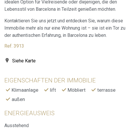
idealen Option für Vielreisende oder diejenigen, die den
von Cookies gesammelten Informationen werden
verwendet, um die Aktivität des Webs zu messen, um
Lebensstil von Barcelona in Teilzeit genießen möchten.
Benutzernavigationsprofile zu erstellen, um basierend auf
der Analyse der Nutzungsdaten der Benutzer des Dienstes
Kontaktieren Sie uns jetzt und entdecken Sie, warum diese
Verbesserungen einzuführen. Sie ermöglichen es uns, die
Präferenzinformationen des Benutzers zu speichern, um
Immobilie mehr als nur eine Wohnung ist – sie ist ein Tor zu
die Qualität unserer Dienstleistungen zu verbessern und
der authentischen Erfahrung, in Barcelona zu leben.
durch empfohlene Produkte ein besseres Erlebnis zu
bieten.
Ref. 3913
Marketing und Publizität
Siehe Karte
Diese Cookies werden verwendet, um Informationen über
die Präferenzen und persönlichen Entscheidungen des
Benutzers durch die kontinuierliche Beobachtung seiner
Surfgewohnheiten zu speichern. Dank ihnen können wir
EIGENSCHAFTEN DER IMMOBILIE
die Surfgewohnheiten auf der Website kennen und
Werbung in Bezug auf das Surfprofil des Benutzers
Klimaanlage
lift
Möbliert
terrasse
anzeigen.
außen
ENERGIEAUSWEIS
Ausstehend