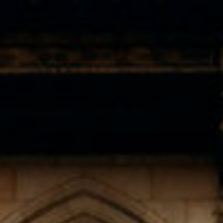
Browser zu konfigurieren und auf Wunsch zu verhindern,
dass er auf seiner Festplatte installiert wird, obwohl er
bedenken muss, dass dies zu Schwierigkeiten beim
Navigieren auf der Website führen kann.
Analytik und Anpassung
Sie ermöglichen die Beobachtung und Analyse des
Verhaltens der Nutzer dieser Website. Die durch diese Art
von Cookies gesammelten Informationen werden
verwendet, um die Aktivität des Webs zu messen, um
Benutzernavigationsprofile zu erstellen, um basierend auf
der Analyse der Nutzungsdaten der Benutzer des Dienstes
Verbesserungen einzuführen. Sie ermöglichen es uns, die
Präferenzinformationen des Benutzers zu speichern, um
die Qualität unserer Dienstleistungen zu verbessern und
durch empfohlene Produkte ein besseres Erlebnis zu
bieten.
Marketing und Publizität
Diese Cookies werden verwendet, um Informationen über
die Präferenzen und persönlichen Entscheidungen des
Benutzers durch die kontinuierliche Beobachtung seiner
Surfgewohnheiten zu speichern. Dank ihnen können wir