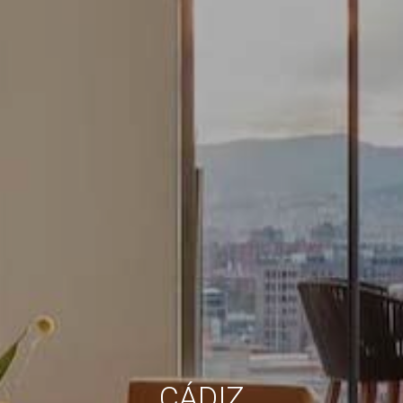
Siempre activas
Técnicas y funcionales
Este sitio web utiliza Cookies propias para recopilar
información con la finalidad de mejorar nuestros servicios.
Si continua navegando, supone la aceptación de la
instalación de las mismas. El usuario tiene la posibilidad
de configurar su navegador pudiendo, si así lo desea,
impedir que sean instaladas en su disco duro, aunque
deberá tener en cuenta que dicha acción podrá ocasionar
dificultades de navegación de la página web.
Analíticas y personalización
Permiten realizar el seguimiento y análisis del
comportamiento de los usuarios de este sitio web. La
información recogida mediante este tipo de cookies se
utiliza en la medición de la actividad de la web para la
elaboración de perfiles de navegación de los usuarios con
el fin de introducir mejoras en función del análisis de los
datos de uso que hacen los usuarios del servicio. Permiten
guardar la información de preferencia del usuario para
mejorar la calidad de nuestros servicios y para ofrecer una
mejor experiencia a través de productos recomendados.
CÁDIZ