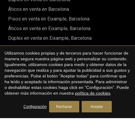
Áticos en venta en Barcelona
Pisos en venta en Eixample, Barcelona
Áticos en venta en Eixample, Barcelona
Dúplex en venta en Eixample, Barcelona
Pisos en venta en Ciutat Vella, Barcelona
Utilizamos cookies propias y de terceros para hacer funcionar de
Áticos en venta en Ciutat Vella, Barcelona
manera segura nuestra página web y personalizar su contenido.
Igualmente, utilizamos cookies para medir y obtener datos de la
Guardar configuración
Aceptar todas
Pisos en venta en Sant Marti, Barcelona
navegación que realiza y para ajustar la publicidad a sus gustos y
preferencias. Pulse el botón "Aceptar todas" para confirmar que
Pisos en venta en Eixample Derecha, Barcelona
ha leído y aceptado la información presentada. Para administrar
Áticos en venta en Eixample Derecha, Barcelona
o deshabilitar estas cookies haga click en "Configuración". Puede
obtener más información en nuestra
política de cookies
.
Dúplex en venta en Eixample Derecha, Barcelona
Pisos en venta en Eixample Izquierdo, Barcelona
Configuración
Rechazar
Aceptar
Pisos en venta en Sant Antoni, Barcelona
Pisos en venta en Barrio Gótico, Barcelona
Pisos en venta en El Born, Barcelona