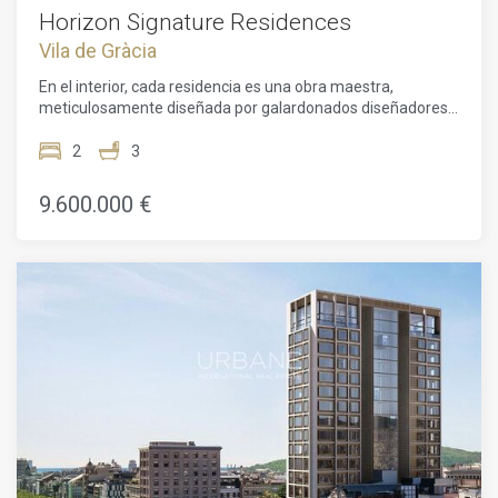
Horizon Signature Residences
Vila de Gràcia
En el interior, cada residencia es una obra maestra,
meticulosamente diseñada por galardonados diseñadores
de interiores con sede en Londres. Los interiores enfatizan
tanto la luz natural como los espacios refinados, creando un
2
3
ambiente sereno y sofisticado perfecto para el estilo de
vida exclusivo que estos apartamentos demandan.Como
9.600.000 €
residente, disfrutarás de una gama de servicios de clase
mundial. Estos incluyen una terraza en la azotea con piscina
y jardín, gimnasio de última generación, amplio salón
biblioteca y salas de reuniones privadas para uso tanto
empresarial como personal.Ubicadas en el prestigioso
Paseo de Gracia, estas residencias también ofrecen un
acceso inigualable a las mejores tiendas de lujo y
restaurantes de renombre de Barcelona. Además, estas
residencias te sumergen a pocos minutos de algunas de las
obras más famosas de Gaudí: la Casa Batlló y la Casa
Milà.Estos apartamentos ofrecen una oportunidad
verdaderamente única de vivir en el corazón de una de las
ciudades más deseables de Europa de la manera más
exclusiva. Posea una parte de lo mejor de Barcelona.