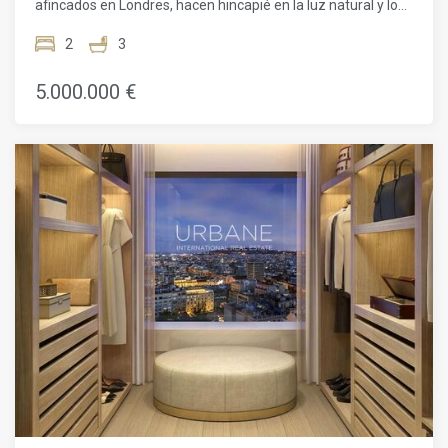
afincados en Londres, hacen hincapié en la luz natural y los
espacios refinados, creando una armoniosa fusión de
elementos tradicionales y modernos. Los residentes de
2
3
estas hermosas viviendas también disfrutarán de acceso
exclusivo a una serie de servicios excepcionales, entre ellos:
5.000.000 €
el salón, el jardín y la piscina de la azotea, instalaciones de
fitness y bienestar de última generación, un amplio salón
biblioteca y salas de reuniones privadas.Además, los
residentes tienen acceso prioritario a las instalaciones y
servicios del cercano hotel Mandarin Oriental, Barcelona,
incluido el restaurante Moments, galardonado con una
estrella Michelin, y un spa premiado. Situadas en el Passeig
de Gràcia, la avenida más prestigiosa de Barcelona, las
residencias están rodeadas de boutiques de moda de
renombre, opciones gastronómicas excepcionales y
monumentos arquitectónicos como la Casa Batlló y la Casa
Milà de Gaudí. Esta ubicación privilegiada ofrece a los
residentes la mezcla perfecta de riqueza cultural y
comodidad moderna. Este apartamento ofrece la
oportunidad única de experimentar el epítome de la vida de
lujo en Barcelona, combinando un diseño excepcional,
servicios exclusivos y una ubicación privilegiada.