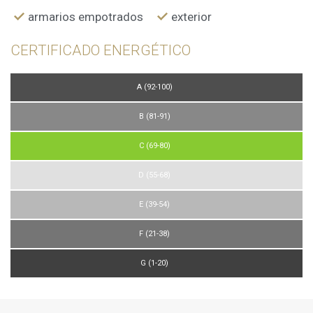
armarios empotrados
exterior
CERTIFICADO ENERGÉTICO
A (92-100)
B (81-91)
C (69-80)
D (55-68)
E (39-54)
F (21-38)
G (1-20)