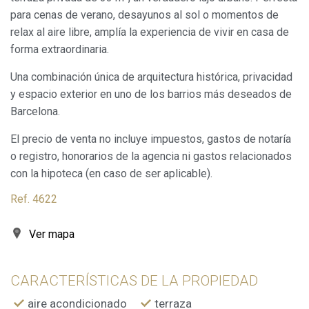
Marketing y publicidad
para cenas de verano, desayunos al sol o momentos de
relax al aire libre, amplía la experiencia de vivir en casa de
Estas cookies son utilizadas para almacenar información
sobre las preferencias y elecciones personales del usuario
forma extraordinaria.
a través de la observación continuada de sus hábitos de
navegación. Gracias a ellas, podemos conocer los hábitos
Una combinación única de arquitectura histórica, privacidad
de navegación en el sitio web y mostrar publicidad
relacionada con el perfil de navegación del usuario.
y espacio exterior en uno de los barrios más deseados de
Barcelona.
El precio de venta no incluye impuestos, gastos de notaría
o registro, honorarios de la agencia ni gastos relacionados
con la hipoteca (en caso de ser aplicable).
Ref. 4622
Ver mapa
CARACTERÍSTICAS DE LA PROPIEDAD
aire acondicionado
terraza