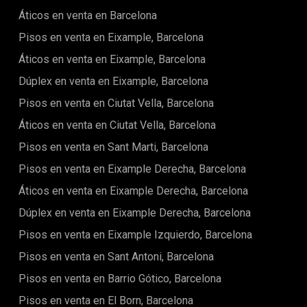
las residencias están rodeadas de lo mejor de la ciudad:
Áticos en venta en Barcelona
boutiques de lujo, restaurantes aclamados e íconos
culturales como la Casa Batlló y la Casa Milà. La ubicación
Pisos en venta en Eixample, Barcelona
ofrece una comodidad incomparable y una profunda
conexión con el patrimonio de Barcelona.Este apartamento
Áticos en venta en Eixample, Barcelona
encarna la esencia del lujo, ofreciendo un diseño impecable,
Dúplex en venta en Eixample, Barcelona
comodidades inigualables y una ubicación envidiable,
convirtiéndolo en una oportunidad única de vivir en el
Pisos en venta en Ciutat Vella, Barcelona
corazón del distrito más prestigioso de Barcelona.
Áticos en venta en Ciutat Vella, Barcelona
Pisos en venta en Sant Marti, Barcelona
Pisos en venta en Eixample Derecha, Barcelona
Áticos en venta en Eixample Derecha, Barcelona
Dúplex en venta en Eixample Derecha, Barcelona
Pisos en venta en Eixample Izquierdo, Barcelona
Pisos en venta en Sant Antoni, Barcelona
Pisos en venta en Barrio Gótico, Barcelona
Pisos en venta en El Born, Barcelona