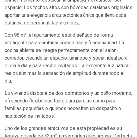
espacio. Los techos altos con bóvedas catalanas originales
Siempre activas
Técnicas y funcionales
aportan una elegancia arquitectónica única que llena cada
estancia de personalidad y calidez.
Este sitio web utiliza Cookies propias para recopilar
información con la finalidad de mejorar nuestros servicios.
Si continua navegando, supone la aceptación de la
Con 98 m², el apartamento está diseñado de forma
instalación de las mismas. El usuario tiene la posibilidad
de configurar su navegador pudiendo, si así lo desea,
inteligente para combinar comodidad y funcionalidad. La
impedir que sean instaladas en su disco duro, aunque
cocina abierta se integra perfectamente con el salón-
deberá tener en cuenta que dicha acción podrá ocasionar
dificultades de navegación de la página web.
comedor, creando un espacio luminoso y social ideal para
el día a día y para recibir invitados. La excelente luz natural
Analíticas y personalización
realza aún más la sensación de amplitud durante todo el
día.
Permiten realizar el seguimiento y análisis del
comportamiento de los usuarios de este sitio web. La
La vivienda dispone de dos dormitorios y un baño moderno,
información recogida mediante este tipo de cookies se
utiliza en la medición de la actividad de la web para la
ofreciendo flexibilidad tanto para parejas como para
elaboración de perfiles de navegación de los usuarios con
el fin de introducir mejoras en función del análisis de los
familias pequeñas o quienes necesiten un despacho o
datos de uso que hacen los usuarios del servicio. Permiten
habitación de invitados.
guardar la información de preferencia del usuario para
mejorar la calidad de nuestros servicios y para ofrecer una
mejor experiencia a través de productos recomendados.
Uno de los grandes atractivos de esta propiedad es su
terraza privada de 33 m², un verdadero lujo urbano. Perfecta