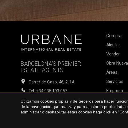
Comprar
Alquilar
Vender
BARCELONA’S PREMIER
Obra Nueva
ESTATE AGENTS
Áreas
Servicios
Carrer de Casp, 46, 2-1A
Empresa
Tel.
+34 935 193 057
Nuestro Bl
info@urbanegroup.es
Utilizamos cookies propias y de terceros para hacer funci
de la navegación que realiza y para ajustar la publicidad a
Agente con licencia completa
administrar o deshabilitar estas cookies haga click en "Co
con número AICAT 8994