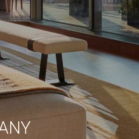
 de este
a
ión de
s de uso
rencia
ejor
s y
us
gación
VANY