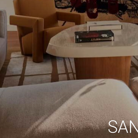
Analít
Permite
sitio we
medició
los usua
que hac
del usu
experie
Market
Estas c
eleccio
hábitos
en el si
usuario
SAN