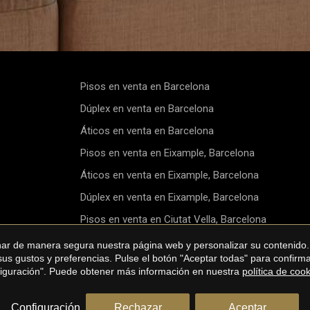
Pisos en venta en Barcelona
Dúplex en venta en Barcelona
Áticos en venta en Barcelona
Pisos en venta en Eixample, Barcelona
Áticos en venta en Eixample, Barcelona
Dúplex en venta en Eixample, Barcelona
Pisos en venta en Ciutat Vella, Barcelona
og
Áticos en venta en Ciutat Vella, Barcelona
onar de manera segura nuestra página web y personalizar su contenido.
 sus gustos y preferencias. Pulse el botón "Aceptar todas" para confir
Pisos en venta en Sant Marti, Barcelona
nfiguración". Puede obtener más información en nuestra
política de coo
Configuración
Rechazar
Aceptar