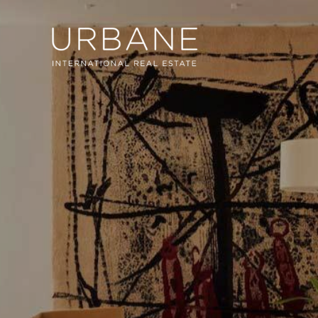
Modif
Técnic
Este sit
mejorar
instala
pudiend
deberá 
de la p