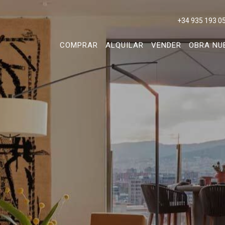
+34 935 193 0
COMPRAR
ALQUILAR
VENDER
OBRA NU
icar cookies
as y funcionales
Siempre 
io web utiliza Cookies propias para recopilar información con la finalida
 nuestros servicios. Si continua navegando, supone la aceptación de la
ción de las mismas. El usuario tiene la posibilidad de configurar su nav
o, si así lo desea, impedir que sean instaladas en su disco duro, aunq
tener en cuenta que dicha acción podrá ocasionar dificultades de nav
ágina web.