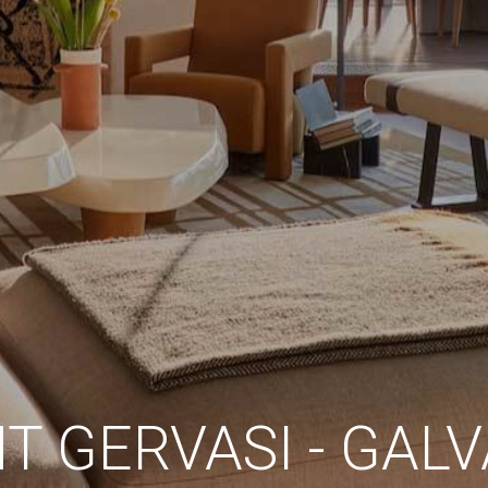
icas y personalización
n realizar el seguimiento y análisis del comportamiento de los usuarios
b. La información recogida mediante este tipo de cookies se utiliza en l
n de la actividad de la web para la elaboración de perfiles de navegac
rios con el fin de introducir mejoras en función del análisis de los dato
en los usuarios del servicio. Permiten guardar la información de prefe
ario para mejorar la calidad de nuestros servicios y para ofrecer una m
ncia a través de productos recomendados.
ing y publicidad
ookies son utilizadas para almacenar información sobre las preferencia
nes personales del usuario a través de la observación continuada de s
 de navegación. Gracias a ellas, podemos conocer los hábitos de nave
tio web y mostrar publicidad relacionada con el perfil de navegación del
.
Guardar configuración
Aceptar todas
T GERVASI - GAL