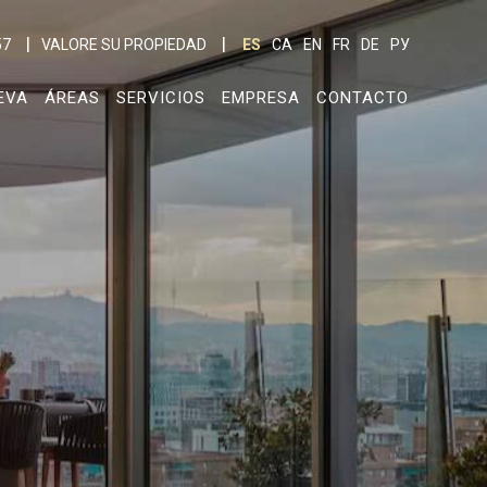
57
VALORE SU PROPIEDAD
ES
CA
EN
FR
DE
РУ
EVA
ÁREAS
SERVICIOS
EMPRESA
CONTACTO
activas
d de
egador
ue
egación