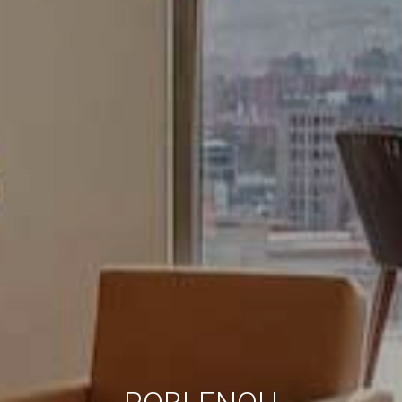
información recogida mediante este tipo de cookies se
utiliza en la medición de la actividad de la web para la
elaboración de perfiles de navegación de los usuarios con
el fin de introducir mejoras en función del análisis de los
datos de uso que hacen los usuarios del servicio. Permiten
guardar la información de preferencia del usuario para
mejorar la calidad de nuestros servicios y para ofrecer una
mejor experiencia a través de productos recomendados.
Marketing y publicidad
Estas cookies son utilizadas para almacenar información
sobre las preferencias y elecciones personales del usuario
a través de la observación continuada de sus hábitos de
navegación. Gracias a ellas, podemos conocer los hábitos
de navegación en el sitio web y mostrar publicidad
relacionada con el perfil de navegación del usuario.