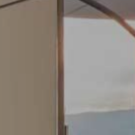
Modificar cookies
Siempre activas
Técnicas y funcionales
Este sitio web utiliza Cookies propias para recopilar
información con la finalidad de mejorar nuestros servicios.
Si continua navegando, supone la aceptación de la
instalación de las mismas. El usuario tiene la posibilidad
de configurar su navegador pudiendo, si así lo desea,
impedir que sean instaladas en su disco duro, aunque
deberá tener en cuenta que dicha acción podrá ocasionar
dificultades de navegación de la página web.
Analíticas y personalización
Permiten realizar el seguimiento y análisis del
comportamiento de los usuarios de este sitio web. La