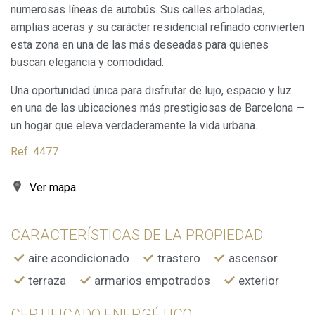
numerosas líneas de autobús. Sus calles arboladas,
Analíticas y personalización
amplias aceras y su carácter residencial refinado convierten
esta zona en una de las más deseadas para quienes
Permiten realizar el seguimiento y análisis del
comportamiento de los usuarios de este sitio web. La
buscan elegancia y comodidad.
información recogida mediante este tipo de cookies se
utiliza en la medición de la actividad de la web para la
Una oportunidad única para disfrutar de lujo, espacio y luz
elaboración de perfiles de navegación de los usuarios con
el fin de introducir mejoras en función del análisis de los
en una de las ubicaciones más prestigiosas de Barcelona —
datos de uso que hacen los usuarios del servicio. Permiten
un hogar que eleva verdaderamente la vida urbana.
guardar la información de preferencia del usuario para
mejorar la calidad de nuestros servicios y para ofrecer una
mejor experiencia a través de productos recomendados.
Ref. 4477
Marketing y publicidad
Ver mapa
Estas cookies son utilizadas para almacenar información
sobre las preferencias y elecciones personales del usuario
a través de la observación continuada de sus hábitos de
CARACTERÍSTICAS DE LA PROPIEDAD
navegación. Gracias a ellas, podemos conocer los hábitos
de navegación en el sitio web y mostrar publicidad
aire acondicionado
trastero
ascensor
relacionada con el perfil de navegación del usuario.
terraza
armarios empotrados
exterior
CERTIFICADO ENERGÉTICO