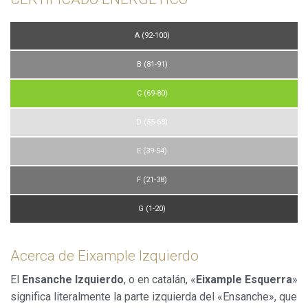
A (92-100)
B (81-91)
C (69-80)
D (55-68)
E (39-54)
F (21-38)
G (1-20)
Acerca de Eixample Izquierdo
El
Ensanche Izquierdo
, o en catalán, «
Eixample Esquerra
»
significa literalmente la parte izquierda del «Ensanche», que