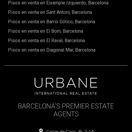
Pisos en venta en Eixample Izquierdo, Barcelona
eje central de Barcelona, facilita el acceso a las principales
atracciones de la ciudad, mientras está rodeado de
Pisos en venta en Sant Antoni, Barcelona
comodidades diarias como escuelas, parques y lugares
Pisos en venta en Barrio Gótico, Barcelona
culturales, incluida la famosa Sagrada Familia, a solo unos
minutos a pie.Una propiedad con potencialEste
Pisos en venta en El Born, Barcelona
apartamento en renovación es una oportunidad rara para
vivir en una propiedad con carácter histórico pero con todas
Pisos en venta en El Raval, Barcelona
las comodidades modernas. Los renders en 3D que te
ofrecemos te permitirán visualizar el resultado final e
Pisos en venta en Diagonal Mar, Barcelona
imaginarte en este espacio único. Muy pronto, este
apartamento estará listo para ofrecerte un entorno de vida
incomparable en uno de los barrios más deseados de
Barcelona.
BARCELONA’S PREMIER ESTATE
AGENTS
Carrer de Casp, 46, 2-1A