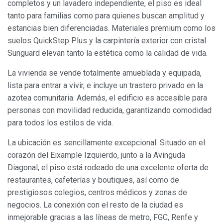
completos y un lavadero independiente, el piso es ideal
tanto para familias como para quienes buscan amplitud y
estancias bien diferenciadas. Materiales premium como los
suelos QuickStep Plus y la carpintería exterior con cristal
Sunguard elevan tanto la estética como la calidad de vida.
La vivienda se vende totalmente amueblada y equipada,
lista para entrar a vivir, e incluye un trastero privado en la
azotea comunitaria. Además, el edificio es accesible para
Modificar cookies
personas con movilidad reducida, garantizando comodidad
para todos los estilos de vida.
Siempre activas
Técnicas y funcionales
La ubicación es sencillamente excepcional. Situado en el
corazón del Eixample Izquierdo, junto a la Avinguda
Este sitio web utiliza Cookies propias para recopilar
información con la finalidad de mejorar nuestros servicios.
Diagonal, el piso está rodeado de una excelente oferta de
Si continua navegando, supone la aceptación de la
restaurantes, cafeterías y boutiques, así como de
instalación de las mismas. El usuario tiene la posibilidad
de configurar su navegador pudiendo, si así lo desea,
prestigiosos colegios, centros médicos y zonas de
impedir que sean instaladas en su disco duro, aunque
negocios. La conexión con el resto de la ciudad es
deberá tener en cuenta que dicha acción podrá ocasionar
dificultades de navegación de la página web.
inmejorable gracias a las líneas de metro, FGC, Renfe y