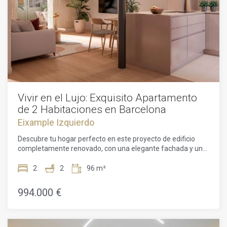
Vivir en el Lujo: Exquisito Apartamento
de 2 Habitaciones en Barcelona
Eixample Izquierdo
Descubre tu hogar perfecto en este proyecto de edificio
completamente renovado, con una elegante fachada y un
moderno ascensor, prometiendo comodidad y conveniencia
en cada rincón.Bienvenido a este impresionante
2
2
96 m²
apartamento de 2 habitaciones en el corazón de Barcelona.
Con un plano de planta de 96m² y una superficie habitable
994.000 €
de 72m², esta propiedad ofrece un entorno amplio y
cómodo para vivir. El apartamento cuenta con una serie de
características deseables, como un servicio de conserjería
las 24 horas, un ascensor para facilitar el acceso y