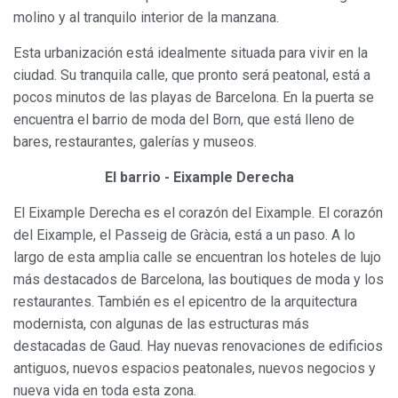
molino y al tranquilo interior de la manzana.
Esta urbanización está idealmente situada para vivir en la
ciudad. Su tranquila calle, que pronto será peatonal, está a
pocos minutos de las playas de Barcelona. En la puerta se
encuentra el barrio de moda del Born, que está lleno de
Modificar cookies
bares, restaurantes, galerías y museos.
El barrio - Eixample Derecha
Siempre activas
Técnicas y funcionales
Este sitio web utiliza Cookies propias para recopilar
El Eixample Derecha es el corazón del Eixample. El corazón
información con la finalidad de mejorar nuestros servicios.
del Eixample, el Passeig de Gràcia, está a un paso. A lo
Si continua navegando, supone la aceptación de la
instalación de las mismas. El usuario tiene la posibilidad
largo de esta amplia calle se encuentran los hoteles de lujo
de configurar su navegador pudiendo, si así lo desea,
más destacados de Barcelona, las boutiques de moda y los
impedir que sean instaladas en su disco duro, aunque
deberá tener en cuenta que dicha acción podrá ocasionar
restaurantes. También es el epicentro de la arquitectura
dificultades de navegación de la página web.
modernista, con algunas de las estructuras más
destacadas de Gaud. Hay nuevas renovaciones de edificios
Analíticas y personalización
antiguos, nuevos espacios peatonales, nuevos negocios y
Permiten realizar el seguimiento y análisis del
nueva vida en toda esta zona.