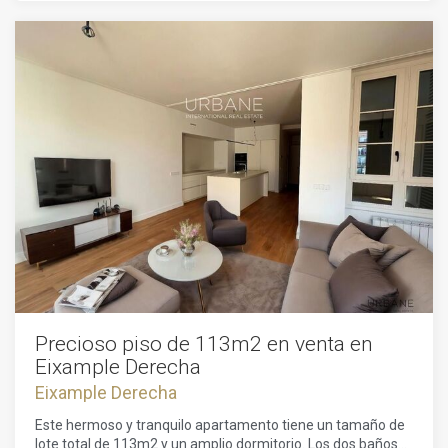
electrodomésticos de primeras marcas.El piso tiene techos
altos,lo que le proporciona mayor amplitud y luminosidad,
consta de dos habitaciones dobles, un baño completo,
suelos de parquet, carpintería de aluminio, y aire
acondicionado en toda la vivienda por
conductos.Idealmente situada cerca de Paseig San Joan, El
Born y Paseig de Gràcia, rodeado de comercios y servicios.
Excelente comunicación por transporte público.
Precioso piso de 113m2 en venta en
Eixample Derecha
Eixample Derecha
Este hermoso y tranquilo apartamento tiene un tamaño de
lote total de 113m2 y un amplio dormitorio. Los dos baños