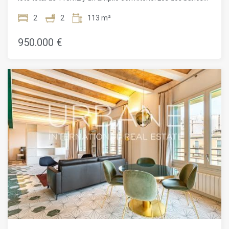
han sido renovados recientemente. El apartamento cuenta
con seis ventanas simétricas que dan a la arbolada y
2
2
113 m²
peatonal Carrer de Girona. También tiene una larga terraza
con luz solar durante un par de horas al día. La arquitectura
950.000 €
de planta abierta está iluminada por una amplia luz natural.
El apartamento está situado en la 2ª planta.Todo el edificio
ha sido completamente rediseñado para la vida
contemporánea. Dos nuevos pozos de luz con paredes de
cristal recorren el edificio en vertical. Llevan la luminosidad
del clima mediterráneo de Barcelona al interior en todos los
niveles. También abren un panorama ininterrumpido de la
ciudad a partir de la cuarta planta. El pozo de luz original del
edificio también se ha conservado y ampliado en los nuevos
diseños, aumentando aún más el nivel de iluminación
natural. En el interior, los pilares sustituyen a los muros de
carga y amplían los espacios habitables de planta abierta.
Seis grandes ventanas simétricas orientadas a la calle
iluminan las viviendas del lado de la calle Girona. En el otro
lado del edificio, los grandes ventanales miran al antiguo
molino y al tranquilo interior de la manzana.Este proyecto
está perfectamente posicionado para vivir en la ciudad. Su
tranquila calle, que pronto será peatonal, se encuentra a
pocos minutos de las playas de Barcelona. El barrio del Born