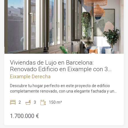
Viviendas de Lujo en Barcelona:
Renovado Edificio en Eixample con 3
Dormitorios y 2 Baños
Eixample Derecha
Descubre tu hogar perfecto en este proyecto de edificio
completamente renovado, con una elegante fachada y un
moderno ascensor, prometiendo comodidad y conveniencia
en cada rincón.Con 2 dormitorios y 3 baños, esta
2
3
150 m²
impresionante propiedad abarca 150m². Completa con un
servicio de conserjería, ascensor y suelos de parquet, este
1.700.000 €
apartamento es un refugio de lujo lleno de luz natural. Su
ubicación privilegiada cerca del transporte público lo hace