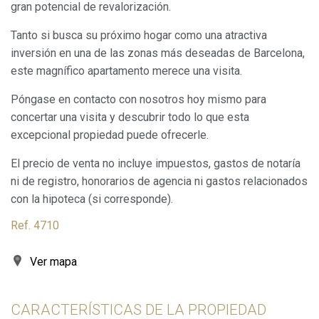
gran potencial de revalorización.
Tanto si busca su próximo hogar como una atractiva
inversión en una de las zonas más deseadas de Barcelona,
este magnífico apartamento merece una visita.
Póngase en contacto con nosotros hoy mismo para
Modificar cookies
concertar una visita y descubrir todo lo que esta
excepcional propiedad puede ofrecerle.
Siempre activas
Técnicas y funcionales
El precio de venta no incluye impuestos, gastos de notaría
Este sitio web utiliza Cookies propias para recopilar
ni de registro, honorarios de agencia ni gastos relacionados
información con la finalidad de mejorar nuestros servicios.
Si continua navegando, supone la aceptación de la
con la hipoteca (si corresponde).
instalación de las mismas. El usuario tiene la posibilidad
de configurar su navegador pudiendo, si así lo desea,
Ref. 4710
impedir que sean instaladas en su disco duro, aunque
deberá tener en cuenta que dicha acción podrá ocasionar
dificultades de navegación de la página web.
Ver mapa
Analíticas y personalización
CARACTERÍSTICAS DE LA PROPIEDAD
Permiten realizar el seguimiento y análisis del