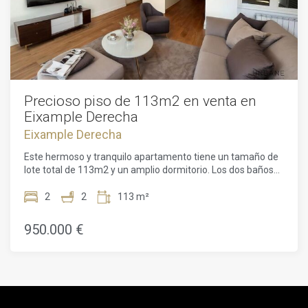
Precioso piso de 113m2 en venta en
Eixample Derecha
Eixample Derecha
Este hermoso y tranquilo apartamento tiene un tamaño de
lote total de 113m2 y un amplio dormitorio. Los dos baños
han sido renovados recientemente. El apartamento cuenta
con seis ventanas simétricas que dan a la arbolada y
2
2
113 m²
peatonal Carrer de Girona. También tiene una larga terraza
con luz solar durante un par de horas al día. La arquitectura
950.000 €
de planta abierta está iluminada por una amplia luz natural.
El apartamento está situado en la 2ª planta.Todo el edificio
ha sido completamente rediseñado para la vida
contemporánea. Dos nuevos pozos de luz con paredes de
cristal recorren el edificio en vertical. Llevan la luminosidad
del clima mediterráneo de Barcelona al interior en todos los