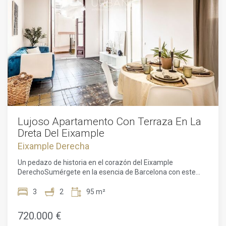
Lujoso Apartamento Con Terraza En La
Dreta Del Eixample
Eixample Derecha
Un pedazo de historia en el corazón del Eixample
DerechoSumérgete en la esencia de Barcelona con este
elegante piso de 95m² construidos, ubicado en el corazón
del Eixample Derecho. Un inmueble que respira historia y te
3
2
95 m²
transporta a otra época, conservando la belleza de los
elementos originales y adaptándose a las comodidades del
720.000 €
siglo XXI. Sus techos abovedados de casi 4 metros de