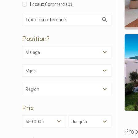
Locaux Commerciaux
Techni
Ce site 
d'amélio
L'utilis
empêcher
telle ac
Position?
Málaga
Analys
Ils perm
informat
Mijas
Web pour
amélior
utilisat
préféren
Région
meilleu
Prix
Market
Ces cook
650.000 €
Jusqu’à
personne
navigat
Prop
site Web