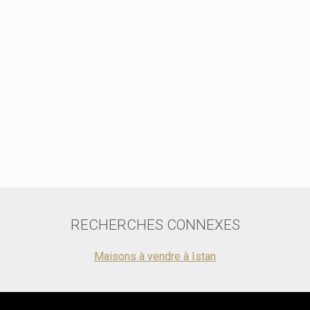
ou des rasse
d'accéder à 
pleinement d
café le matin
extension de
pensé pour ga
pour assurer
l'appartement
commodités d
paysagers et
idéale de dé
tranquillité 
recherche d'
la Costa del
offrant une e
prisés.
RECHERCHES CONNEXES
Maisons à vendre à Istan