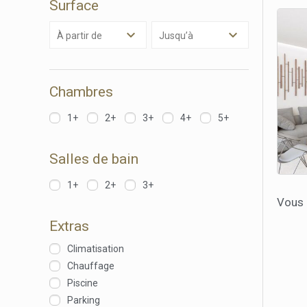
Surface
à partir de
Jusqu’à
Chambres
1+
2+
3+
4+
5+
Salles de bain
1+
2+
3+
Vous
Extras
Climatisation
Chauffage
Piscine
Parking