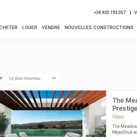
+34 935 193 057
V
CHETER
LOUER
VENDRE
NOUVELLES CONSTRUCTIONS
ar
The Mea
Prestige
Mijas
ier les cookies
The Meadows 
MijasSitué a