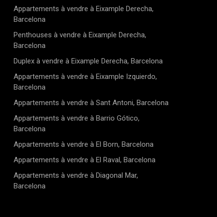
te propriété, offrant une grande praticité au
Appartements à vendre à Eixample Derecha,
vec son architecture contemporaine, son emplacement
Barcelona
prestations haut de gamme, cette villa est une véritable
Penthouses à vendre à Eixample Derecha,
profiter pleinement de la douceur de vivre mallorquine.
Barcelona
Duplex à vendre à Eixample Derecha, Barcelona
Appartements à vendre à Eixample Izquierdo,
Barcelona
Appartements à vendre à Sant Antoni, Barcelona
Appartements à vendre à Barrio Gótico,
Barcelona
Appartements à vendre à El Born, Barcelona
Appartements à vendre à El Raval, Barcelona
Appartements à vendre à Diagonal Mar,
Barcelona