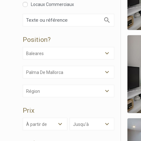
Locaux Commerciaux
Modif
Techni
Position?
Ce site 
d'amélio
L'utilis
Baleares
empêcher
telle ac
Palma De Mallorca
Analys
Ils perm
informat
Région
Web pour
amélior
utilisat
Prix
préféren
meilleu
à partir de
Jusqu’à
Market