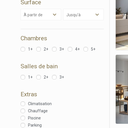
Surface
Ces cook
personne
navigat
à partir de
Jusqu’à
site Web
Chambres
1+
2+
3+
4+
5+
Salles de bain
1+
2+
3+
Extras
Climatisation
Chauffage
Piscine
Parking