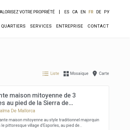
ALORISEZ VOTRE PROPRIÉTÉ
ES
CA
EN
FR
DE
РУ
QUARTIERS
SERVICES
ENTREPRISE
CONTACT
Liste
Mosaïque
Carte
te maison mitoyenne de 3
 au pied de la Sierra de
ana à Majorque
Palma De Mallorca
nte maison mitoyenne au style traditionnel majorquin
 le pittoresque village d'Esporles, au pied de