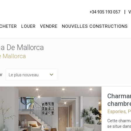
+34 935 193 057
V
CHETER
LOUER
VENDRE
NOUVELLES CONSTRUCTIONS
ma De Mallorca
e Mallorca
ar
Charman
chambres
Tramunt
Esporles, 
Cette charma
se situe dans