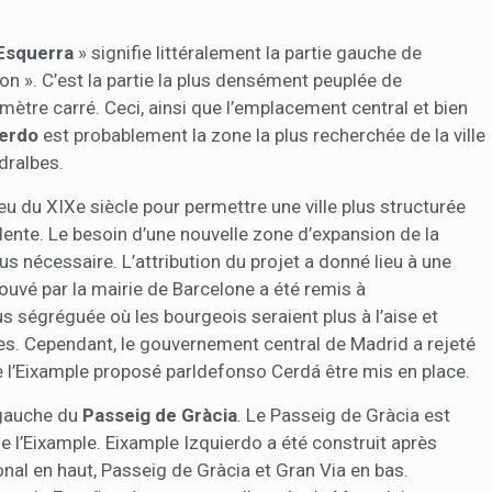
Esquerra
» signifie littéralement la partie gauche de
ion ». C’est la partie la plus densément peuplée de
ètre carré. Ceci, ainsi que l’emplacement central et bien
ierdo
est probablement la zone la plus recherchée de la ville
dralbes.
ieu du XIXe siècle pour permettre une ville plus structurée
dente. Le besoin d’une nouvelle zone d’expansion de la
lus nécessaire. L’attribution du projet a donné lieu à une
ouvé par la mairie de Barcelone a été remis à
plus ségréguée où les bourgeois seraient plus à l’aise et
res. Cependant, le gouvernement central de Madrid a rejeté
e l’Eixample proposé parldefonso Cerdá être mis en place.
 gauche du
Passeig de Gràcia
. Le Passeig de Gràcia est
 l’Eixample. Eixample Izquierdo a été construit après
nal en haut, Passeig de Gràcia et Gran Via en bas.