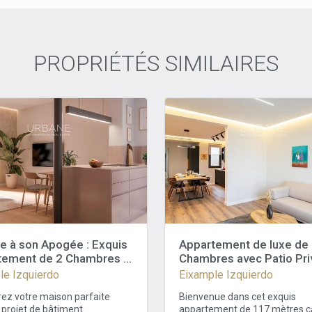
PROPRIÉTÉS SIMILAIRES
e à son Apogée : Exquis
Appartement de luxe de
tement de 2 Chambres à
Chambres avec Patio Pri
lone
Vendre à l'Eixample Izqu
le Izquierdo
Eixample Izquierdo
Barcelone
ez votre maison parfaite
Bienvenue dans cet exquis
 projet de bâtiment
appartement de 117 mètres c