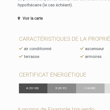
hypothécaire (le cas échéant).
Voir la carte
CARACTÉRISTIQUES DE LA PROPRI
air conditionné
ascenseur
terrasse
armoires
CERTIFICAT ÉNERGÉTIQUE
A (92-100)
B (81-91)
C (69-80)
à propos de Eixample Izquierdo