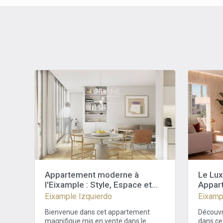
Appartement moderne à
Le Lux
l'Eixample : Style, Espace et
Appar
Confort.
Barce
Eixample Izquierdo
Eixamp
Bienvenue dans cet appartement
Découvr
magnifique mis en vente dans le
dans ce