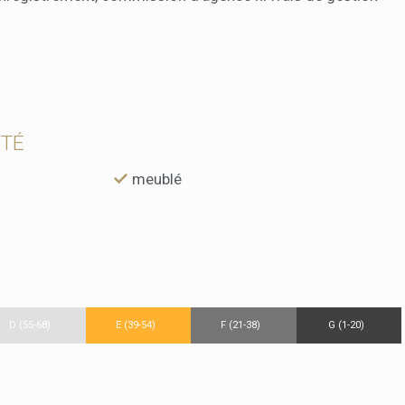
ÉTÉ
meublé
D (55-68)
E (39-54)
F (21-38)
G (1-20)