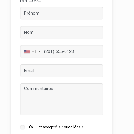
Ref.4094
+1
rs actif
llation.
te,
qu'une
J'ai lu et accepté
la notice légale