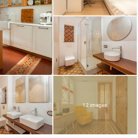
ier les cookies
que et Fonctionnel
Toujou
12 images
Web utilise ses propres cookies pour collecter des informations afin
rer nos services. Si vous continuez à naviguer, vous acceptez leur insta
ateur a la possibilité de configurer son navigateur, pouvant, s'il le souhai
 leur installation sur son disque dur, même s'il doit garder à l'esprit 
tion peut entraîner des difficultés de navigation sur le site.