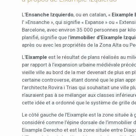
L’
Ensanche Izquierdo
, ou en catalan, «
Eixample 
l' »Ensanche », qui signifie « Expanse » ou « Extens
Barcelone, avec environ 35 000 personnes par kilom
planifié, signifie que l’
immobilier d’Eixample Izqu
après ou avec les propriétés de la Zona Alta ou Pe
L’
Eixample
est le résultat de plans réalisés au mil
par rapport à l’expansion urbaine médiévale précé
vieille ville au bord de la mer devenait de plus en p
certaine controverse, étant donné que le plan appr
l’architecte.Rovira i Trias qui souhaitait une ville 
n’auraient pas à se mélanger aux classes inférieu
cette idée et a ordonné que le système de grille d
Le côté gauche de l’Eixample est la zone située à
considéré comme l’épine dorsale de l’immobilier de
Eixample Derecho et est la zone située entre Diago