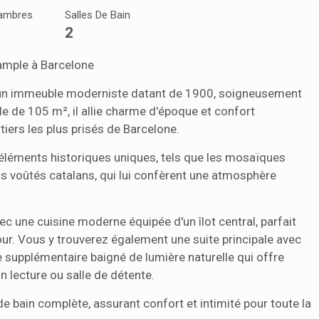
e et Personnalisation
ambres
Salles De Bain
2
ettent le suivi et l'analyse du comportement des utilisateurs de ce site.
ions collectées via ce type de cookies sont utilisées pour mesurer l'acti
 l'élaboration des profils de navigation des utilisateurs afin d'introdui
ample à Barcelone
ations basées sur l'analyse des données d'utilisation effectuée par les
eurs du service. . Ils nous permettent de sauvegarder les informations d
 un immeuble moderniste datant de 1900, soigneusement
ce de l'utilisateur pour améliorer la qualité de nos services et offrir une
re expérience grâce aux produits recommandés.
le de 105 m², il allie charme d'époque et confort
iers les plus prisés de Barcelone.
ing et Publicité
 éléments historiques uniques, tels que les mosaïques
ies sont utilisés pour stocker des informations sur les préférences et 
nds voûtés catalans, qui lui confèrent une atmosphère
ls de l'utilisateur grâce à l'observation continue de ses habitudes de
ion. Grâce à eux, nous pouvons connaître les habitudes de navigation s
 et afficher des publicités liées au profil de navigation de l'utilisateur.
vec une cuisine moderne équipée d'un îlot central, parfait
Enregistrer les paramètres
Tout accepter
our. Vous y trouverez également une suite principale avec
e supplémentaire baigné de lumière naturelle qui offre
n lecture ou salle de détente.
e bain complète, assurant confort et intimité pour toute la