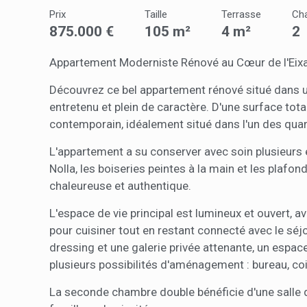
Analys
Prix
Taille
Terrasse
Ch
875.000 €
105 m²
4 m²
2
Ils perm
informat
Web pour
Appartement Moderniste Rénové au Cœur de l'Eix
amélior
utilisat
Découvrez ce bel appartement rénové situé dans
préféren
meilleu
entretenu et plein de caractère. D'une surface tota
contemporain, idéalement situé dans l'un des quart
Market
L'appartement a su conserver avec soin plusieurs
Ces cook
Nolla, les boiseries peintes à la main et les plafo
personne
navigat
chaleureuse et authentique.
site Web
L'espace de vie principal est lumineux et ouvert, a
pour cuisiner tout en restant connecté avec le séj
dressing et une galerie privée attenante, un espac
plusieurs possibilités d'aménagement : bureau, coi
La seconde chambre double bénéficie d'une salle d