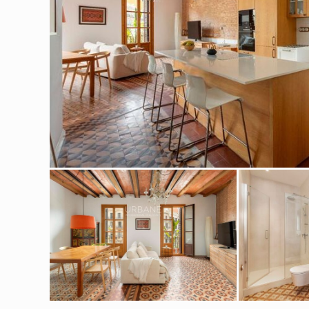
Modif
Techni
Ce site 
d'amélio
L'utilis
empêcher
telle ac