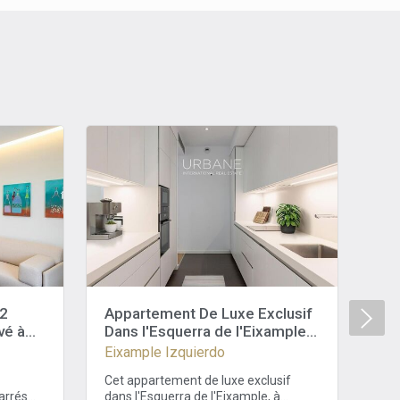
 2
Appartement De Luxe Exclusif
Ap
vé à
Dans l'Esquerra de l'Eixample,
Rén
ierdo,
à Barcelone
Ei
Eixample Izquierdo
Eix
Cet appartement de luxe exclusif
Sit
arrés
dans l'Esquerra de l'Eixample, à
l'E