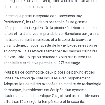
îlot signature par Odile Decq, attire à la fois les amateurs
Toujours actif
Technique et Fonctionnel
de cuisine et les connaisseurs.
Ce site Web utilise ses propres cookies pour collecter des
informations afin d'améliorer nos services. Si vous
En tant que partie intégrante des "Barcelona Bay
continuez à naviguer, vous acceptez leur installation.
Residences", les résidents ont accès à une gamme
L'utilisateur a la possibilité de configurer son navigateur,
pouvant, s'il le souhaite, empêcher leur installation sur son
d'équipements inégalés. De la piscine à débordement sur
disque dur, même s'il doit garder à l'esprit qu'une telle
le toit offrant une vue imprenable sur Barcelone aux jardins
action peut entraîner des difficultés de navigation sur le
site.
méticuleusement aménagés et à la zone de bien-être
ultramoderne, chaque facette de la vie luxueuse est prise
Analyse et Personnalisation
en compte. Laissez-vous tenter par les délices culinaires
du Gran Café Rouge ou détendez-vous sur la terrasse
Ils permettent le suivi et l'analyse du comportement des
utilisateurs de ce site. Les informations collectées via ce
ensoleillée exclusive perchée au 27ème étage.
type de cookies sont utilisées pour mesurer l'activité du
Web pour l'élaboration des profils de navigation des
Pour plus de commodité, deux places de parking et des
utilisateurs afin d'introduire des améliorations basées sur
l'analyse des données d'utilisation effectuée par les
unités de stockage sont incluses avec l'appartement.
utilisateurs du service. . Ils nous permettent de
Adoptant les dernières avancées en matière de technologie
sauvegarder les informations de préférence de l'utilisateur
pour améliorer la qualité de nos services et offrir une
domotique, la résidence est équipée d'un système
meilleure expérience grâce aux produits recommandés.
d'automatisation domestique Gira, offrant un contrôle sans
effort sur l'éclairage, la température et la sécurité.
Marketing et Publicité