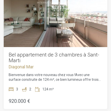
Bel appartement de 3 chambres à Sant-
Marti
Diagonal Mar
Bienvenue dans votre nouveau chez vous !Avec une
surface construite de 124 m², ce bien lumineux offre trois
chambres, deux salles de bain et un agencement à la fois
confortable et fonctionnel, idéal pour profiter pleinement de
3
2
124 m²
la vie citadine.L'appartement bénéficie de vues
spectaculaires que l'on peut apprécier depuis sa grande
920.000 €
terrasse. Grâce à son orientation extérieure, la lumière
naturelle inonde les pièces une grande partie de la journée,