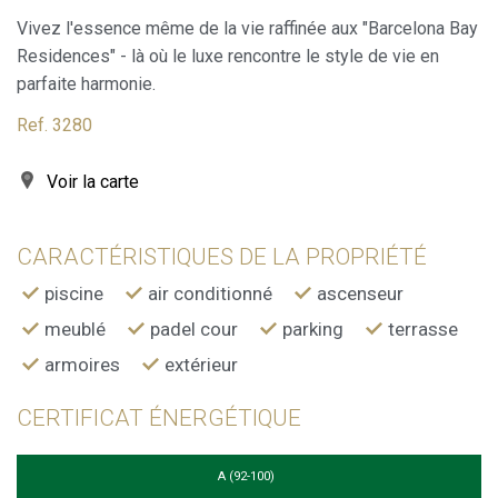
Vivez l'essence même de la vie raffinée aux "Barcelona Bay
Ces cookies sont utilisés pour stocker des informations sur
les préférences et les choix personnels de l'utilisateur
Residences" - là où le luxe rencontre le style de vie en
grâce à l'observation continue de ses habitudes de
parfaite harmonie.
navigation. Grâce à eux, nous pouvons connaître les
habitudes de navigation sur le site Web et afficher des
publicités liées au profil de navigation de l'utilisateur.
Ref. 3280
Voir la carte
CARACTÉRISTIQUES DE LA PROPRIÉTÉ
piscine
air conditionné
ascenseur
meublé
padel cour
parking
terrasse
armoires
extérieur
CERTIFICAT ÉNERGÉTIQUE
A (92-100)