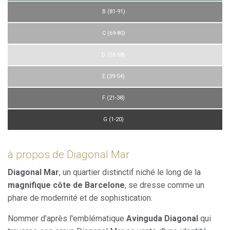
B (81-91)
C (69-80)
D (55-68)
E (39-54)
F (21-38)
G (1-20)
à propos de Diagonal Mar
Diagonal Mar
, un quartier distinctif niché le long de la
magnifique côte de Barcelone
, se dresse comme un
phare de modernité et de sophistication.
Nommer d'après l'emblématique
Avinguda Diagonal
qui