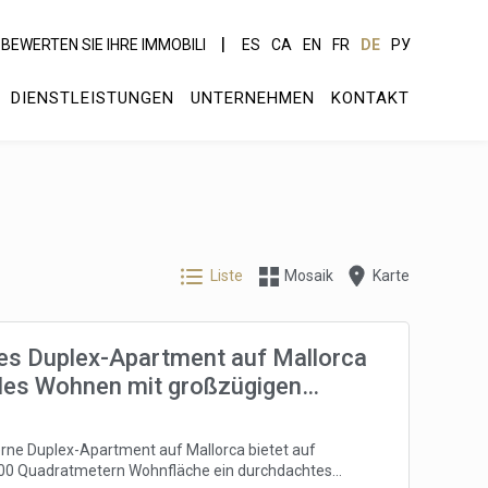
BEWERTEN SIE IHRE IMMOBILI
ES
CA
EN
FR
DE
РУ
DIENSTLEISTUNGEN
UNTERNEHMEN
KONTAKT
Liste
Mosaik
Karte
s Duplex-Apartment auf Mallorca
olles Wohnen mit großzügigen
en
ne Duplex-Apartment auf Mallorca bietet auf
00 Quadratmetern Wohnfläche ein durchdachtes