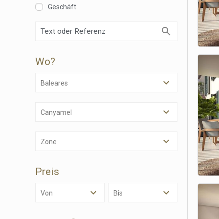
Geschäft
Techni
Diese W
Dienste
Benutze
verhind
Wo?
dass di
Baleares
Analy
Sie erm
Website
Canyamel
verwend
erstell
Verbess
Zone
Benutze
durch e
Preis
Market
Diese C
Von
Bis
persönl
seiner 
auf der