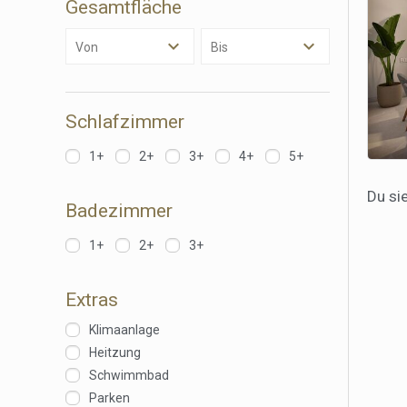
Gesamtfläche
anzeige
Von
Bis
Schlafzimmer
1+
2+
3+
4+
5+
Du si
Badezimmer
1+
2+
3+
Extras
Klimaanlage
Heitzung
Schwimmbad
Parken