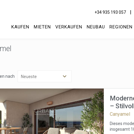
+34 935 193 057
KAUFEN
MIETEN
VERKAUFEN
NEUBAU
REGIONEN
amel
ren nach
Moderne
– Stilv
Terrass
Canyamel
ies ändern
Dieses moder
insgesamt 1