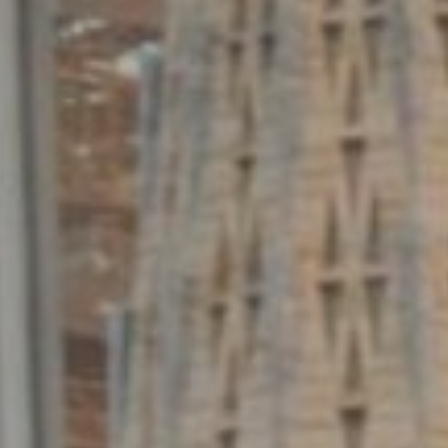
htung
heiten
rs