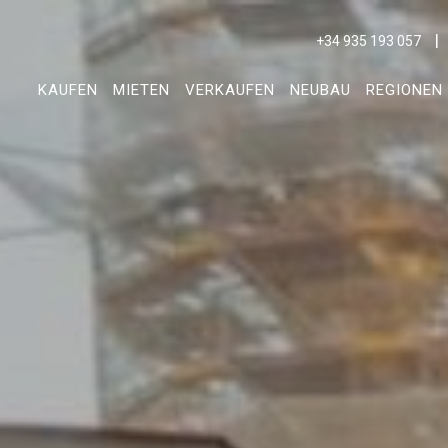
+34 935 193 057
KAUFEN
MIETEN
VERKAUFEN
NEUBAU
REGIONEN