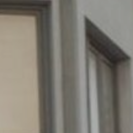
mpfohlene Produkte ein besseres Erlebnis zu bieten.
ing und Publizität
ookies werden verwendet, um Informationen über die Präferenzen und
ichen Entscheidungen des Benutzers durch die kontinuierliche Beobac
Surfgewohnheiten zu speichern. Dank ihnen können wir die Surfgewohn
 Website kennen und Werbung in Bezug auf das Surfprofil des Benutze
n.
Konfiguration speichern
Alle akzeptieren