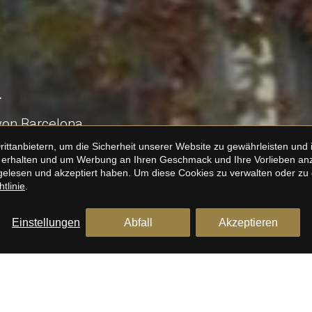
L
von Barcelona
tanbietern, um die Sicherheit unserer Website zu gewährleisten und i
erhalten und um Werbung an Ihren Geschmack und Ihre Vorlieben anzup
elesen und akzeptiert haben. Um diese Cookies zu verwalten oder zu de
tlinie
.
Einstellungen
Abfall
Akzeptieren
wenige Gehminuten von der ikonischen Sagrada
 Sammlung stilvoller und moderner Apartments, mit
n Immobilien ist dies eine seltene Gelegenheit, ein
 Viertel Barcelonas zu besitzen.