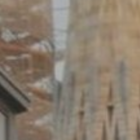
er aktiv
 unsere
ion. Der
 zu
muss,
er
le zu
Dienstes
onen des
rn und