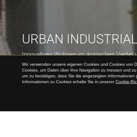
URBAN INDUSTRIA
Innovatives Wohnen im ikonischen Viertel 
Wir verwenden unsere eigenen Cookies und Cookies von Drit
Cookies, um Daten über Ihre Navigation zu messen und zu 
um zu bestätigen, dass Sie die angezeigten Informationen g
Informationen zu Cookies erhalte Sie in unserer
Cookie-Rich
Im Herzen des lebhaften Eixample-Viertels, nur 
Familia entfernt, bietet dieses neue Projekt eine
Preisen ab 585.000 €. Mit nur noch vier verfügbare
wunderschönes Zuhause in einem der begehrtesten
Moderne Wohnräume