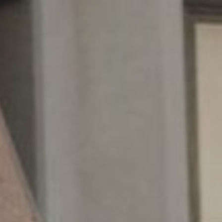
durch e
Market
Diese C
persönl
seiner 
auf der
anzeige