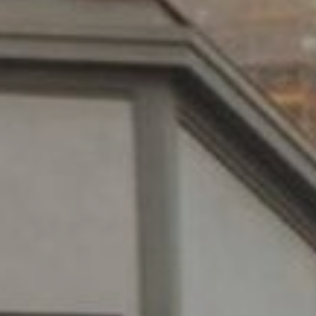
ies ändern
k und Funktional
Imm
ebsite verwendet eigene Cookies, um Informationen zu sammeln, um
 zu verbessern. Wenn Sie weiter surfen, akzeptieren Sie deren Installat
r hat die Möglichkeit, seinen Browser zu konfigurieren und auf Wunsch
ern, dass er auf seiner Festplatte installiert wird, obwohl er bedenken 
es zu Schwierigkeiten beim Navigieren auf der Website führen kann.
tik und Anpassung
öglichen die Beobachtung und Analyse des Verhaltens der Nutzer dies
. Die durch diese Art von Cookies gesammelten Informationen werden
et, um die Aktivität des Webs zu messen, um Benutzernavigationsprofi
en, um basierend auf der Analyse der Nutzungsdaten der Benutzer des 
erungen einzuführen. Sie ermöglichen es uns, die Präferenzinformati
rs zu speichern, um die Qualität unserer Dienstleistungen zu verbesse