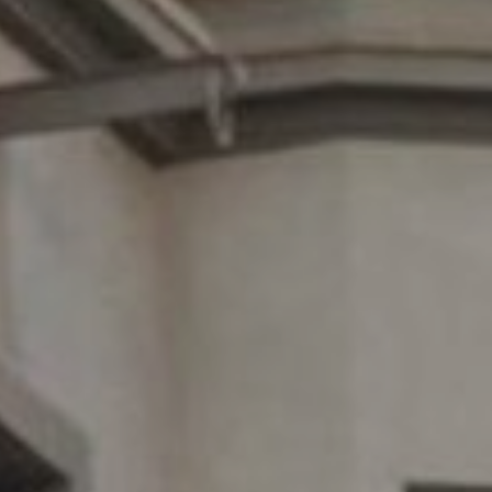
Cook
Techni
Diese W
Dienste
Benutze
verhind
dass di
Analy
Sie erm
Website
verwend
erstell
Verbess
Benutze