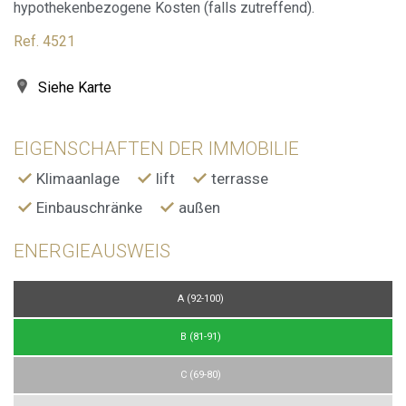
hypothekenbezogene Kosten (falls zutreffend).
Ref. 4521
Siehe Karte
EIGENSCHAFTEN DER IMMOBILIE
Klimaanlage
lift
terrasse
Einbauschränke
außen
ENERGIEAUSWEIS
A (92-100)
B (81-91)
C (69-80)