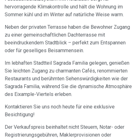
hervorragende Klimakontrolle und hält die Wohnung im
Marketing und Publizität
Sommer kühl und im Winter auf natürliche Weise warm.
Diese Cookies werden verwendet, um Informationen über
die Präferenzen und persönlichen Entscheidungen des
Neben der privaten Terrasse haben die Bewohner Zugang
Benutzers durch die kontinuierliche Beobachtung seiner
Surfgewohnheiten zu speichern. Dank ihnen können wir
zu einer gemeinschaftlichen Dachterrasse mit
die Surfgewohnheiten auf der Website kennen und
beeindruckendem Stadtblick – perfekt zum Entspannen
Werbung in Bezug auf das Surfprofil des Benutzers
anzeigen.
oder für geselliges Beisammensein.
Im lebhaften Stadtteil Sagrada Familia gelegen, genießen
Sie leichten Zugang zu charmanten Cafés, renommierten
Restaurants und berühmten Sehenswürdigkeiten wie der
Sagrada Familia, während Sie die dynamische Atmosphäre
des Eixample-Viertels erleben.
Kontaktieren Sie uns noch heute für eine exklusive
Besichtigung!
Der Verkaufspreis beinhaltet nicht Steuern, Notar- oder
Registrierungsgebühren, Maklerprovisionen oder