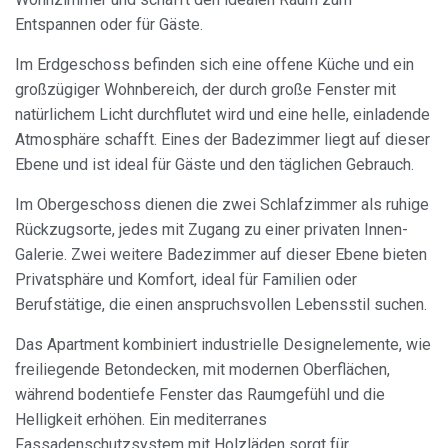
Entspannen oder für Gäste.
Immer aktiv
Technik und Funktional
Diese Website verwendet eigene Cookies, um
Im Erdgeschoss befinden sich eine offene Küche und ein
Informationen zu sammeln, um unsere Dienste zu
großzügiger Wohnbereich, der durch große Fenster mit
verbessern. Wenn Sie weiter surfen, akzeptieren Sie deren
Installation. Der Benutzer hat die Möglichkeit, seinen
natürlichem Licht durchflutet wird und eine helle, einladende
Browser zu konfigurieren und auf Wunsch zu verhindern,
Atmosphäre schafft. Eines der Badezimmer liegt auf dieser
dass er auf seiner Festplatte installiert wird, obwohl er
bedenken muss, dass dies zu Schwierigkeiten beim
Ebene und ist ideal für Gäste und den täglichen Gebrauch.
Navigieren auf der Website führen kann.
Im Obergeschoss dienen die zwei Schlafzimmer als ruhige
Analytik und Anpassung
Rückzugsorte, jedes mit Zugang zu einer privaten Innen-
Galerie. Zwei weitere Badezimmer auf dieser Ebene bieten
Sie ermöglichen die Beobachtung und Analyse des
Verhaltens der Nutzer dieser Website. Die durch diese Art
Privatsphäre und Komfort, ideal für Familien oder
von Cookies gesammelten Informationen werden
Berufstätige, die einen anspruchsvollen Lebensstil suchen.
verwendet, um die Aktivität des Webs zu messen, um
Benutzernavigationsprofile zu erstellen, um basierend auf
der Analyse der Nutzungsdaten der Benutzer des Dienstes
Das Apartment kombiniert industrielle Designelemente, wie
Verbesserungen einzuführen. Sie ermöglichen es uns, die
freiliegende Betondecken, mit modernen Oberflächen,
Präferenzinformationen des Benutzers zu speichern, um
die Qualität unserer Dienstleistungen zu verbessern und
während bodentiefe Fenster das Raumgefühl und die
durch empfohlene Produkte ein besseres Erlebnis zu
Helligkeit erhöhen. Ein mediterranes
bieten.
Fassadenschutzsystem mit Holzläden sorgt für