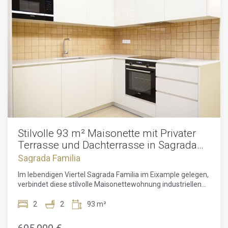
Stilvolle 93 m² Maisonette mit Privater
Terrasse und Dachterrasse in Sagrada
Familia, Eixample
Sagrada Familia
Im lebendigen Viertel Sagrada Familia im Eixample gelegen,
verbindet diese stilvolle Maisonettewohnung industriellen
Charakter mit modernem Wohnkomfort und schafft ein
Zuhause mit Persönlichkeit und Leichtigkeit.Die Wohnung
2
2
93 m²
erstreckt sich über 79 m² auf zwei Ebenen und verfügt über
zwei großzügige Schlafzimmer und zwei Badezimmer,