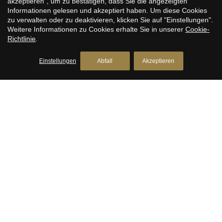
akzeptieren", um zu bestätigen, dass Sie die angezeigten
Informationen gelesen und akzeptiert haben. Um diese Cookies
zu verwalten oder zu deaktivieren, klicken Sie auf "Einstellungen".
Weitere Informationen zu Cookies erhalte Sie in unserer
Cookie-
Richtlinie
.
Ich habe gelesen und akzeptiere die
der rechtliche hinweis
Einstellungen
Abfall
Akzeptieren
SENDEN
CASA CONDEMINAS