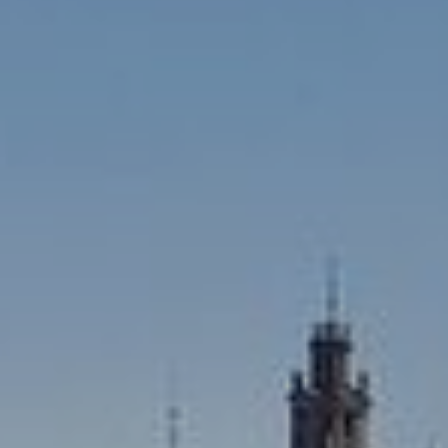
Sie ermöglichen die Beobachtung und Analyse des
Verhaltens der Nutzer dieser Website. Die durch diese Art
von Cookies gesammelten Informationen werden
verwendet, um die Aktivität des Webs zu messen, um
Benutzernavigationsprofile zu erstellen, um basierend auf
der Analyse der Nutzungsdaten der Benutzer des Dienstes
Verbesserungen einzuführen. Sie ermöglichen es uns, die
Präferenzinformationen des Benutzers zu speichern, um
die Qualität unserer Dienstleistungen zu verbessern und
durch empfohlene Produkte ein besseres Erlebnis zu
bieten.
Marketing und Publizität
Diese Cookies werden verwendet, um Informationen über
die Präferenzen und persönlichen Entscheidungen des
Benutzers durch die kontinuierliche Beobachtung seiner
Surfgewohnheiten zu speichern. Dank ihnen können wir
die Surfgewohnheiten auf der Website kennen und
Werbung in Bezug auf das Surfprofil des Benutzers
anzeigen.