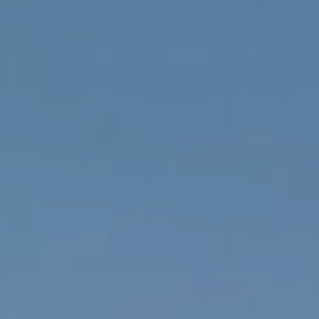
Cookies ändern
Immer aktiv
Technik und Funktional
Diese Website verwendet eigene Cookies, um
Informationen zu sammeln, um unsere Dienste zu
verbessern. Wenn Sie weiter surfen, akzeptieren Sie deren
Installation. Der Benutzer hat die Möglichkeit, seinen
Browser zu konfigurieren und auf Wunsch zu verhindern,
dass er auf seiner Festplatte installiert wird, obwohl er
bedenken muss, dass dies zu Schwierigkeiten beim
Navigieren auf der Website führen kann.
Analytik und Anpassung