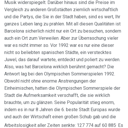
Musik widerspiegelt. Darüber hinaus sind die Preise im
Vergleich zu anderen Großstädten ziemlich wirtschaftlich
Marketing und Publizität
und die Partys, die Sie in der Stadt haben, sind es wert, Ihr
Diese Cookies werden verwendet, um Informationen über
ganzes Leben lang zu prahlen. Mit all diesen Qualitäten ist
die Präferenzen und persönlichen Entscheidungen des
Barcelona sicherlich nicht nur ein Ort zu besuchen, sondern
Benutzers durch die kontinuierliche Beobachtung seiner
Surfgewohnheiten zu speichern. Dank ihnen können wir
auch ein Ort zum Verweilen.
Aber zur Überraschung vieler
die Surfgewohnheiten auf der Website kennen und
war es nicht immer so. Vor 1992 war es nur eine dieser
Werbung in Bezug auf das Surfprofil des Benutzers
anzeigen.
nicht so beliebten spanischen Städte, ein verstecktes
Juwel, das darauf wartete, entdeckt und poliert zu werden.
Also, was hat Barcelona wirklich berühmt gemacht? Die
Antwort lag bei den Olympischen Sommerspielen 1992.
Obwohl nicht ohne enorme Anstrengungen der
Einheimischen, hatten die Olympischen Sommerspiele der
Stadt die Aufmerksamkeit verschafft, die sie wirklich
brauchte, um zu glänzen. Seine Popularität stieg enorm,
indem es in nur 8 Jahren die 6. beste Stadt Europas wurde
und auch der Wirtschaft einen großen Schub gab und die
.
Arbeitslosigkeit aller Zeiten senkte: 127 774 auf 60 885
Es