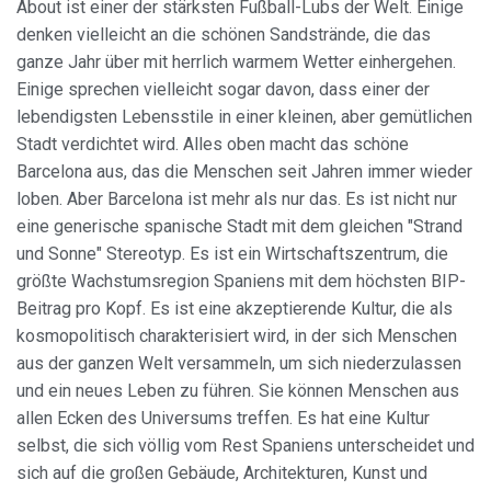
About ist einer der stärksten Fußball-Lubs der Welt. Einige
denken vielleicht an die schönen Sandstrände, die das
Immer aktiv
Technik und Funktional
ganze Jahr über mit herrlich warmem Wetter einhergehen.
Einige sprechen vielleicht sogar davon, dass einer der
Diese Website verwendet eigene Cookies, um
Informationen zu sammeln, um unsere Dienste zu
lebendigsten Lebensstile in einer kleinen, aber gemütlichen
verbessern. Wenn Sie weiter surfen, akzeptieren Sie deren
Stadt verdichtet wird. Alles oben macht das schöne
Installation. Der Benutzer hat die Möglichkeit, seinen
Browser zu konfigurieren und auf Wunsch zu verhindern,
Barcelona aus, das die Menschen seit Jahren immer wieder
dass er auf seiner Festplatte installiert wird, obwohl er
bedenken muss, dass dies zu Schwierigkeiten beim
loben. Aber Barcelona ist mehr als nur das. Es ist nicht nur
Navigieren auf der Website führen kann.
eine generische spanische Stadt mit dem gleichen "Strand
und Sonne" Stereotyp. Es ist ein Wirtschaftszentrum, die
Analytik und Anpassung
größte Wachstumsregion Spaniens mit dem höchsten BIP-
Beitrag pro Kopf. Es ist eine akzeptierende Kultur, die als
Sie ermöglichen die Beobachtung und Analyse des
Verhaltens der Nutzer dieser Website. Die durch diese Art
kosmopolitisch charakterisiert wird, in der sich Menschen
von Cookies gesammelten Informationen werden
verwendet, um die Aktivität des Webs zu messen, um
aus der ganzen Welt versammeln, um sich niederzulassen
Benutzernavigationsprofile zu erstellen, um basierend auf
und ein neues Leben zu führen. Sie können Menschen aus
der Analyse der Nutzungsdaten der Benutzer des Dienstes
Verbesserungen einzuführen. Sie ermöglichen es uns, die
allen Ecken des Universums treffen. Es hat eine Kultur
Präferenzinformationen des Benutzers zu speichern, um
selbst, die sich völlig vom Rest Spaniens unterscheidet und
die Qualität unserer Dienstleistungen zu verbessern und
durch empfohlene Produkte ein besseres Erlebnis zu
sich auf die großen Gebäude, Architekturen, Kunst und
bieten.