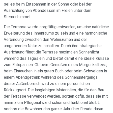
sei es beim Entspannen in der Sonne oder bei der
Ausrichtung von Abendessen im Freien unter dem
Sternenhimmel.
Cookies ändern
Die Terrasse wurde sorgfältig entworfen, um eine natürliche
Erweiterung des Innenraums zu sein und eine harmonische
Immer aktiv
Technik und Funktional
Verbindung zwischen den Wohnräumen und der
umgebenden Natur zu schaffen. Durch ihre strategische
Diese Website verwendet eigene Cookies, um
Informationen zu sammeln, um unsere Dienste zu
Ausrichtung fängt die Terrasse maximalen Sonnenlicht
verbessern. Wenn Sie weiter surfen, akzeptieren Sie deren
während des Tages ein und bietet damit eine ideale Kulisse
Installation. Der Benutzer hat die Möglichkeit, seinen
Browser zu konfigurieren und auf Wunsch zu verhindern,
zum Entspannen. Ob beim Genießen eines Morgenkaffees,
dass er auf seiner Festplatte installiert wird, obwohl er
beim Eintauchen in ein gutes Buch oder beim Schwelgen in
bedenken muss, dass dies zu Schwierigkeiten beim
Navigieren auf der Website führen kann.
einem Abendgetränk während des Sonnenuntergangs,
dieser Außenbereich wird zu einem persönlichen
Analytik und Anpassung
Rückzugsort. Die langlebigen Materialien, die für den Bau
der Terrasse verwendet werden, sorgen dafür, dass sie mit
Sie ermöglichen die Beobachtung und Analyse des
Verhaltens der Nutzer dieser Website. Die durch diese Art
minimalem Pflegeaufwand schön und funktional bleibt,
von Cookies gesammelten Informationen werden
sodass die Bewohner das ganze Jahr über Freude daran
verwendet, um die Aktivität des Webs zu messen, um
Benutzernavigationsprofile zu erstellen, um basierend auf