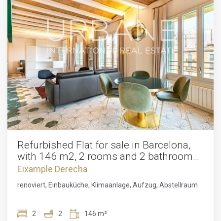
Refurbished Flat for sale in Barcelona,
with 146 m2, 2 rooms and 2 bathrooms,
Storage room, Lift and Air conditioning.
Eixample Derecha
renoviert, Einbauküche, Klimaanlage, Aufzug, Abstellraum
2
2
146 m²