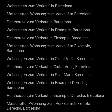
bemessen und bieten ausreichend Platz für ein
Wohnungen zum Verkauf in Barcelona
komfortables Wohnen und erholsame Nächte. Diese
Wohnung verkörpert modernes Wohnen in seiner schönsten
Maisonetten-Wohnung zum Verkauf in Barcelona
Form mit ihrem zeitgemäßen Design, hochwertigen
Penthouse zum Verkauf in Barcelona
Oberflächen und Liebe zum Detail. Die offene und luftige
Raumaufteilung verbindet die Wohnbereiche nahtlos
Wohnungen zum Verkauf in Eixample, Barcelona
miteinander und sorgt für einen harmonischen Fluss
zwischen den Räumen. Die Balkone bieten den perfekten
Penthouse zum Verkauf in Eixample, Barcelona
Ort, um die lebendige Stadtansicht zu genießen und die
Maisonetten-Wohnung zum Verkauf in Eixample,
mediterrane Brise aufzunehmen. Die Wohnung befindet
Barcelona
sich im begehrten Viertel Eixample und profitiert von einer
erstklassigen Lage. Eixample ist bekannt für seine prächtige
Wohnungen zum Verkauf in Ciutat Vella, Barcelona
Architektur, breiten Boulevards und ein vielfältiges Angebot
an Annehmlichkeiten. Von trendigen Boutiquen bis hin zu
Penthouse zum Verkauf in Ciutat Vella, Barcelona
renommierten Restaurants - alles, was Sie brauchen, liegt in
Wohnungen zum Verkauf in Sant Marti, Barcelona
unmittelbarer Nähe. Die ausgezeichnete Anbindung der
Gegend ermöglicht eine einfache Erreichbarkeit des
Wohnungen zum Verkauf in Eixample Derecha,
restlichen Barcelona. Zusammenfassend bietet diese
Barcelona
außergewöhnliche Wohnung eine einmalige Gelegenheit,
eine luxuriöse Residenz im Herzen von Eixample, Barcelona,
Penthouse zum Verkauf in Eixample Derecha, Barcelona
zu besitzen. Mit ihren drei Balkonen, zwei Badezimmern
Maisonetten-Wohnung zum Verkauf in Eixample
und drei Schlafzimmern bietet sie eine perfekte
Derecha, Barcelona
Kombination aus Stil, Komfort und Bequemlichkeit.