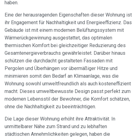
haben.
der Analyse der Nutzungsdaten der Benutzer des Dienstes
Verbesserungen einzuführen. Sie ermöglichen es uns, die
Präferenzinformationen des Benutzers zu speichern, um
Eine der herausragenden Eigenschaften dieser Wohnung ist
die Qualität unserer Dienstleistungen zu verbessern und
ihr Engagement für Nachhaltigkeit und Energieeffizienz. Das
durch empfohlene Produkte ein besseres Erlebnis zu
bieten.
Gebäude ist mit einem modernen Belüftungssystem mit
Wärmerückgewinnung ausgestattet, das optimalen
Marketing und Publizität
thermischen Komfort bei gleichzeitiger Reduzierung des
Gesamtenergieverbrauchs gewährleistet. Darüber hinaus
Diese Cookies werden verwendet, um Informationen über
die Präferenzen und persönlichen Entscheidungen des
schützen die durchdacht gestalteten Fassaden mit
Benutzers durch die kontinuierliche Beobachtung seiner
Pergolen und Überhängen vor übermäßiger Hitze und
Surfgewohnheiten zu speichern. Dank ihnen können wir
die Surfgewohnheiten auf der Website kennen und
minimieren somit den Bedarf an Klimaanlage, was die
Werbung in Bezug auf das Surfprofil des Benutzers
Wohnung sowohl umweltfreundlich als auch kosteneffizient
anzeigen.
macht. Dieses umweltbewusste Design passt perfekt zum
modernen Lebensstil der Bewohner, die Komfort schätzen,
ohne die Nachhaltigkeit zu beeinträchtigen.
Die Lage dieser Wohnung erhöht ihre Attraktivität. In
unmittelbarer Nähe zum Strand und zu lebhaften
städtischen Annehmlichkeiten gelegen, haben die